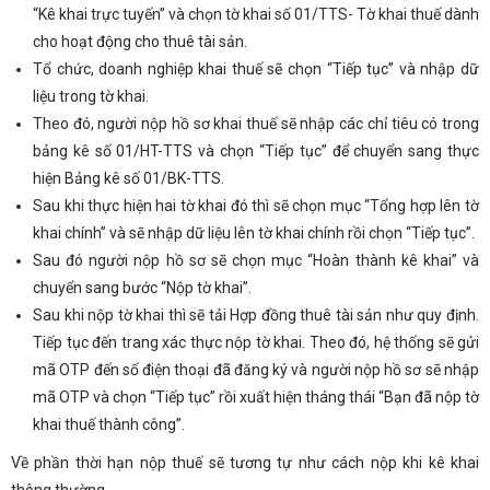
“Kê khai trực tuyến” và chọn tờ khai số 01/TTS- Tờ khai thuế dành
cho hoạt động cho thuê tài sản.
Tổ chức, doanh nghiệp khai thuế sẽ chọn “Tiếp tục” và nhập dữ
liệu trong tờ khai.
Theo đó, người nộp hồ sơ khai thuế sẽ nhập các chỉ tiêu có trong
bảng kê số 01/HT-TTS và chọn “Tiếp tục” để chuyển sang thực
hiện Bảng kê số 01/BK-TTS.
Sau khi thực hiện hai tờ khai đó thì sẽ chọn mục “Tổng hợp lên tờ
khai chính” và sẽ nhập dữ liệu lên tờ khai chính rồi chọn “Tiếp tục”.
Sau đó người nộp hồ sơ sẽ chọn mục “Hoàn thành kê khai” và
chuyển sang bước “Nộp tờ khai”.
Sau khi nộp tờ khai thì sẽ tải Hợp đồng thuê tài sản như quy định.
Tiếp tục đến trang xác thực nộp tờ khai. Theo đó, hệ thống sẽ gửi
mã OTP đến số điện thoại đã đăng ký và người nộp hồ sơ sẽ nhập
mã OTP và chọn “Tiếp tục” rồi xuất hiện tháng thái “Bạn đã nộp tờ
khai thuế thành công”.
Về phần thời hạn nộp thuế sẽ tương tự như cách nộp khi kê khai