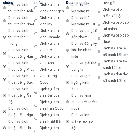
chứng
nước
Doanh nghiệp
trọn gói
Dịch vụ dịch
Dịch vụ làm
Dịch vụ thành
Dịch vụ bảo
thuật tiếng Anh
visa Schengen
lập công ty
hiểm xã hội
Dịch vụ dịch
Dịch vụ làm
Dịch vụ thành
Dịch vụ báo cáo
thuật tiếng Nhật
visa Mỹ
lập công ty FDI
tài chính
Dịch vụ dịch
Dịch vụ làm
Dịch vụ công bố
Dịch vụ báo cáo
thuật tiếng
visa Canada
sản phẩm
thuế
Trung
Dịch vụ làm
Dịch vụ đăng ký
Dịch vụ làm lại
Dịch vụ dịch
visa Úc
bảo hộ nhãn
sổ sách kế toán
thuật tiếng Hàn
Dịch vụ làm
hiệu
Dịch vụ làm sổ
Dịch vụ dịch
visa Anh
Dịch vụ giải thể
sách kế toán
thuật tiếng Pháp
Dịch vụ làm
công ty
Dịch vụ dọn dẹp
Dịch vụ dịch
visa Trung
Dịch vụ tạm
sổ sách kế toán
thuật tiếng Đức
Quốc
ngừng kinh
Dịch vụ dịch
Dịch vụ làm
doanh
thuật tiếng Ấn
visa Đài Loan
Dịch vụ visa
Độ
Dịch vụ làm
cho người nước
Dịch vụ dịch
visa Hàn Quốc
ngoài
thuật tiếng Nga
Dịch vụ làm
Dịch vụ làm
Dịch vụ dịch
visa Nhật Bản
giấy phép lao
thuật tiếng Hà
Dịch vụ làm
động