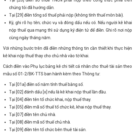
Tại [26] điền số thuế TNCN phải nộp theo công thức phía trên
chúng tôi đã hướng dẫn.
Tại [29] điền tổng số thuế phải nộp (không tính thuế môn bài).
Ký, ghi rõ họ tên; chức vụ và đóng dấu nếu có. Nếu người kê khai
nộp thuế qua mạng thì sử dụng ký điện tử để điền. Ghi rõ nơi nộp
cùng ngày tháng năm.
Với những bước trên đã điền những thông tin cần thiết khi thực hiện
kê khai nộp thuế thay cho chủ nhà vào tờ khai.
Cách điền vào Phụ lục bảng kê chi tiết cá nhân cho thuê tài sản theo
mẫu số 01-2/BK-TTS ban hành kèm theo Thông tư:
Tại [01a] điền số năm tính thuế bằng số.
Tại [02] đánh dấu [x] nếu là kê khai nộp thuế lần đầu.
Tại [04] điền tên tổ chức khai, nộp thuế thay.
Tại [05] điền mã số thuế tổ chức kê, khai nộp thuế thay.
Tại [07] điền tên chủ nhà.
Tại [08] điền mã số thuế chủ nhà.
Tại [09] điền tên tổ chức bên thuê tài sản.