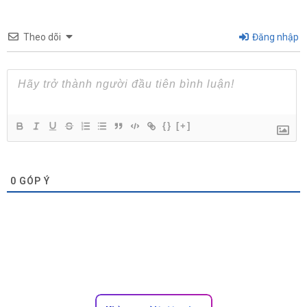
Theo dõi
Đăng nhập
{}
[+]
0
GÓP Ý