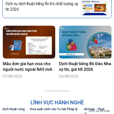
Dịch vụ dịch thuật tiếng Ấn Độ chất lượng, uy
tín 2026
Mẫu đơn gia hạn visa cho
Dịch thuật tiếng Bồ Đào Nha
người nước ngoài NA5 mới
uy tín, giá tốt 2026
nhất năm 2026
07/08/2026
04/08/2026
LĨNH VỰC HÀNH NGHỀ
Dịch thuật công
Visa xuất cảnh các
Tư vấn Pháp lý
Kế toán - Thuế
Dịch vụ kế toán