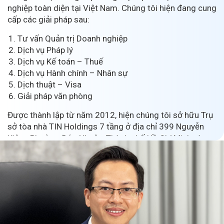
nghiệp toàn diện tại Việt Nam. Chúng tôi hiện đang cung
cấp các giải pháp sau:
Tư vấn Quản trị Doanh nghiệp
Dịch vụ Pháp lý
Dịch vụ Kế toán – Thuế
Dịch vụ Hành chính – Nhân sự
Dịch thuật – Visa
Giải pháp văn phòng
Được thành lập từ năm 2012, hiện chúng tôi sở hữu Trụ
sở tòa nhà TIN Holdings 7 tầng ở địa chỉ 399 Nguyễn
Kiệm, Phường Đức Nhuận, Thành phố Hồ Chí Minh và
các văn phòng chi nhánh với hơn 100 CBNV toàn thời
gian.
TIN Holdings được thành lập với sứ mệnh giúp các
doanh nghiệp trở nên hiệu quả hơn, chuyên nghiệp hơn
và phát triển bền vững. Chúng tôi đặt ra tầm nhìn sẽ dẫn
đầu trong lĩnh vực cung cấp các giải pháp hỗ trợ doanh