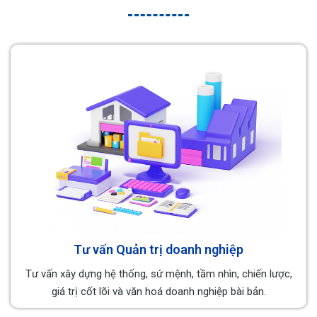
+ Đáng tin cậy (Reliable): Chúng tôi xây dựng lòng tin
vững chắc bằng kiến thức chuyên sâu, trọng chữ tín và
tử tế, luôn cho Khách hàng thấy rằng, TIN Holdings là
chuyên gia đáng tin cậy trong lĩnh vực của mình.
Chúng tôi luôn nỗ lực và cố gắng để hoàn thiện, mang
lại những giá trị tốt nhất cho Quý khách hàng/đối tác.
Sự hài lòng của Quý khách chính là kim chỉ nam và động
lực để tập thể TIN Holdings nỗ lực, phấn đấu.
Với hơn 10 năm hình thành và phát triển, Chúng tôi
khẳng định và cam kết nỗ lực, phấn đấu vươn lên để trở
thành một doanh nghiệp vững mạnh toàn diện. Bên
cạnh đó, còn mang đến những giá trị và lợi ích thiết
thực dành cho Quý khách hàng, đối tác cùng với đó là
đóng góp nhiều thành tựu cho sự phát triển của đất
Tư vấn Quản trị doanh nghiệp
nước.
Tư vấn xây dựng hệ thống, sứ mệnh, tầm nhìn, chiến lược,
Trân trọng,
giá trị cốt lõi và văn hoá doanh nghiệp bài bản.