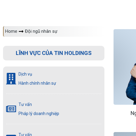
Home
Đội ngũ nhân sự
You are here:
LĨNH VỰC CỦA TIN HOLDINGS
Dịch vụ
Hành chính nhân sự
Tư vấn
N
Pháp lý doanh nghiệp
Tư vấn