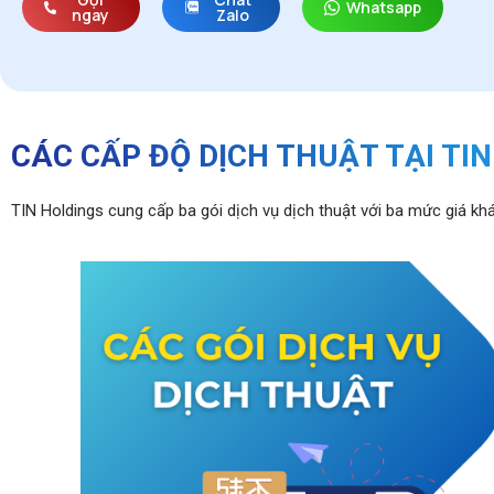
Whatsapp
ngay
Zalo
CÁC CẤP ĐỘ DỊCH THUẬT TẠI TI
TIN Holdings cung cấp ba gói dịch vụ dịch thuật với ba mức giá k