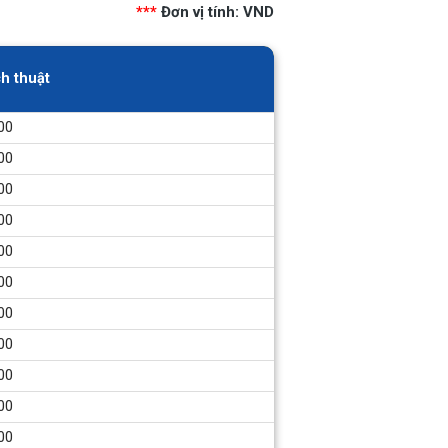
***
Đơn vị tính: VND
ch thuật
00
00
00
00
00
00
00
00
00
00
00