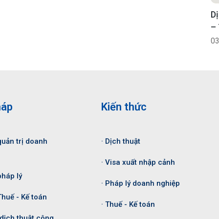
D
– 
03
háp
Kiến thức
quản trị doanh
· Dịch thuật
· Visa xuất nhập cảnh
pháp lý
· Pháp lý doanh nghiệp
Thuế - Kế toán
· Thuế - Kế toán
 dịch thuật công