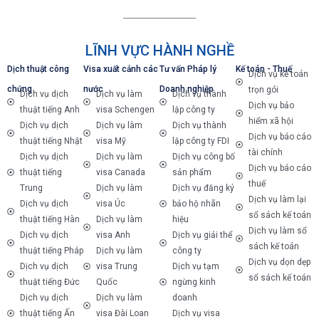
LĨNH VỰC HÀNH NGHỀ
Dịch thuật công
Visa xuất cảnh các
Tư vấn Pháp lý
Kế toán - Thuế
Dịch vụ kế toán
chứng
nước
Doanh nghiệp
trọn gói
Dịch vụ dịch
Dịch vụ làm
Dịch vụ thành
Dịch vụ bảo
thuật tiếng Anh
visa Schengen
lập công ty
hiểm xã hội
Dịch vụ dịch
Dịch vụ làm
Dịch vụ thành
Dịch vụ báo cáo
thuật tiếng Nhật
visa Mỹ
lập công ty FDI
tài chính
Dịch vụ dịch
Dịch vụ làm
Dịch vụ công bố
Dịch vụ báo cáo
thuật tiếng
visa Canada
sản phẩm
thuế
Trung
Dịch vụ làm
Dịch vụ đăng ký
Dịch vụ làm lại
Dịch vụ dịch
visa Úc
bảo hộ nhãn
sổ sách kế toán
thuật tiếng Hàn
Dịch vụ làm
hiệu
Dịch vụ làm sổ
Dịch vụ dịch
visa Anh
Dịch vụ giải thể
sách kế toán
thuật tiếng Pháp
Dịch vụ làm
công ty
Dịch vụ dọn dẹp
Dịch vụ dịch
visa Trung
Dịch vụ tạm
sổ sách kế toán
thuật tiếng Đức
Quốc
ngừng kinh
Dịch vụ dịch
Dịch vụ làm
doanh
thuật tiếng Ấn
visa Đài Loan
Dịch vụ visa