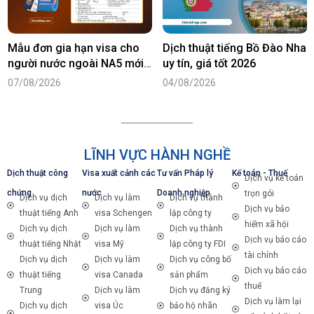
Mẫu đơn gia hạn visa cho
Dịch thuật tiếng Bồ Đào Nha
người nước ngoài NA5 mới
uy tín, giá tốt 2026
nhất năm 2026
07/08/2026
04/08/2026
LĨNH VỰC HÀNH NGHỀ
Dịch thuật công
Visa xuất cảnh các
Tư vấn Pháp lý
Kế toán - Thuế
Dịch vụ kế toán
chứng
nước
Doanh nghiệp
trọn gói
Dịch vụ dịch
Dịch vụ làm
Dịch vụ thành
Dịch vụ bảo
thuật tiếng Anh
visa Schengen
lập công ty
hiểm xã hội
Dịch vụ dịch
Dịch vụ làm
Dịch vụ thành
Dịch vụ báo cáo
thuật tiếng Nhật
visa Mỹ
lập công ty FDI
tài chính
Dịch vụ dịch
Dịch vụ làm
Dịch vụ công bố
Dịch vụ báo cáo
thuật tiếng
visa Canada
sản phẩm
thuế
Trung
Dịch vụ làm
Dịch vụ đăng ký
Dịch vụ làm lại
Dịch vụ dịch
visa Úc
bảo hộ nhãn