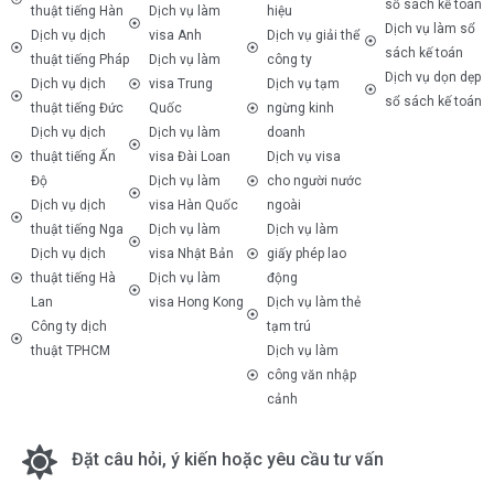
sổ sách kế toán
thuật tiếng Hàn
Dịch vụ làm
hiệu
Dịch vụ làm sổ
Dịch vụ dịch
visa Anh
Dịch vụ giải thể
sách kế toán
thuật tiếng Pháp
Dịch vụ làm
công ty
Dịch vụ dọn dẹp
Dịch vụ dịch
visa Trung
Dịch vụ tạm
sổ sách kế toán
thuật tiếng Đức
Quốc
ngừng kinh
Dịch vụ dịch
Dịch vụ làm
doanh
thuật tiếng Ấn
visa Đài Loan
Dịch vụ visa
Độ
Dịch vụ làm
cho người nước
Dịch vụ dịch
visa Hàn Quốc
ngoài
thuật tiếng Nga
Dịch vụ làm
Dịch vụ làm
Dịch vụ dịch
visa Nhật Bản
giấy phép lao
thuật tiếng Hà
Dịch vụ làm
động
Lan
visa Hong Kong
Dịch vụ làm thẻ
Công ty dịch
tạm trú
thuật TPHCM
Dịch vụ làm
công văn nhập
cảnh
Đặt câu hỏi, ý kiến hoặc yêu cầu tư vấn