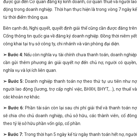
được gửi đến Cơ quan đăng ký kinh doanh, cơ quan thuế và người lao
động trong doanh nghiệp. Thời hạn thực hiện là trong vòng 7 ngày kể
từ thời điểm thông qua.
Bên cạnh đó, Nghị quyết, quyết định giải thể cũng cần được đăng trên
Cổng thông tin quốc gia về đăng ký doanh nghiệp. Đồng thời niêm yết
công khai tại trụ sở công ty, chi nhánh và văn phòng đại diện.
➣ Bước 4:
Nếu còn nghĩa vụ tài chính chưa thanh toán, doanh nghiệp
cần gửi thêm phương án giải quyết nợ đến chủ nợ, người có quyền,
nghĩa vụ và lợi ích liên quan.
➣ Bước 5:
Doanh nghiệp thanh toán nợ theo thứ tự ưu tiên như nợ
người lao động (lương, trợ cấp nghỉ việc, BHXH, BHYT,…), nợ thuế và
các khoản nợ khác.
➣ Bước 6:
Phần tài sản còn lại sau chi phí giải thể và thanh toán nợ
sẽ chia cho chủ doanh nghiệp, chủ sở hữu, các thành viên, cổ đông
theo tỷ lệ sở hữu phần vốn góp, cổ phần.
➣ Bước 7:
Trong thời hạn 5 ngày kể từ ngày thanh toán hết nợ, người