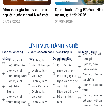
Mẫu đơn gia hạn visa cho
Dịch thuật tiếng Bồ Đào Nha
người nước ngoài NA5 mới
uy tín, giá tốt 2026
nhất năm 2026
07/08/2026
04/08/2026
LĨNH VỰC HÀNH NGHỀ
Dịch thuật công
Visa xuất cảnh các
Tư vấn Pháp lý
Kế toán - Thuế
Dịch vụ kế toán
chứng
nước
Doanh nghiệp
trọn gói
Dịch vụ dịch
Dịch vụ làm
Dịch vụ thành
Dịch vụ bảo
thuật tiếng Anh
visa Schengen
lập công ty
hiểm xã hội
Dịch vụ dịch
Dịch vụ làm
Dịch vụ thành
Dịch vụ báo cáo
thuật tiếng Nhật
visa Mỹ
lập công ty FDI
tài chính
Dịch vụ dịch
Dịch vụ làm
Dịch vụ công bố
Dịch vụ báo cáo
thuật tiếng
visa Canada
sản phẩm
thuế
Trung
Dịch vụ làm
Dịch vụ đăng ký
Dịch vụ làm lại
Dịch vụ dịch
visa Úc
bảo hộ nhãn
sổ sách kế toán
thuật tiếng Hàn
Dịch vụ làm
hiệu
Dịch vụ làm sổ