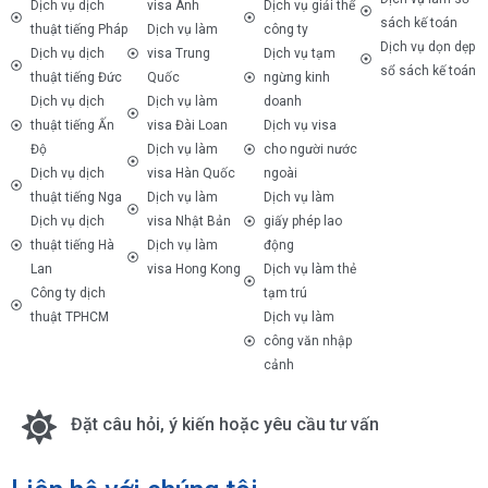
Dịch vụ dịch
visa Anh
Dịch vụ giải thể
sách kế toán
thuật tiếng Pháp
Dịch vụ làm
công ty
Dịch vụ dọn dẹp
Dịch vụ dịch
visa Trung
Dịch vụ tạm
sổ sách kế toán
thuật tiếng Đức
Quốc
ngừng kinh
Dịch vụ dịch
Dịch vụ làm
doanh
thuật tiếng Ấn
visa Đài Loan
Dịch vụ visa
Độ
Dịch vụ làm
cho người nước
Dịch vụ dịch
visa Hàn Quốc
ngoài
thuật tiếng Nga
Dịch vụ làm
Dịch vụ làm
Dịch vụ dịch
visa Nhật Bản
giấy phép lao
thuật tiếng Hà
Dịch vụ làm
động
Lan
visa Hong Kong
Dịch vụ làm thẻ
Công ty dịch
tạm trú
thuật TPHCM
Dịch vụ làm
công văn nhập
cảnh
Đặt câu hỏi, ý kiến hoặc yêu cầu tư vấn