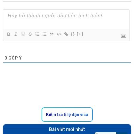
{}
[+]
0
GÓP Ý
Kiểm tra tỉ lệ đậu visa
Bài viết mới nhất