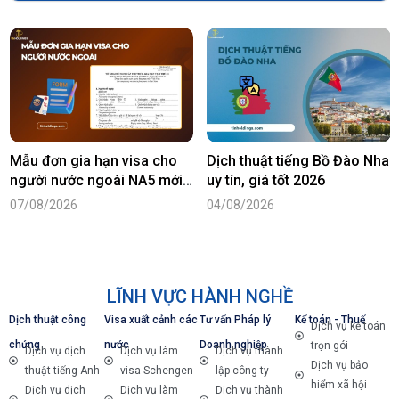
Mẫu đơn gia hạn visa cho
Dịch thuật tiếng Bồ Đào Nha
người nước ngoài NA5 mới
uy tín, giá tốt 2026
nhất năm 2026
07/08/2026
04/08/2026
LĨNH VỰC HÀNH NGHỀ
Dịch thuật công
Visa xuất cảnh các
Tư vấn Pháp lý
Kế toán - Thuế
Dịch vụ kế toán
chứng
nước
Doanh nghiệp
trọn gói
Dịch vụ dịch
Dịch vụ làm
Dịch vụ thành
Dịch vụ bảo
thuật tiếng Anh
visa Schengen
lập công ty
hiểm xã hội
Dịch vụ dịch
Dịch vụ làm
Dịch vụ thành