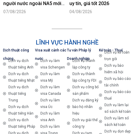
người nước ngoài NA5 mới
uy tín, giá tốt 2026
nhất năm 2026
07/08/2026
04/08/2026
LĨNH VỰC HÀNH NGHỀ
Dịch thuật công
Visa xuất cảnh các
Tư vấn Pháp lý
Kế toán - Thuế
Dịch vụ kế toán
chứng
nước
Doanh nghiệp
trọn gói
Dịch vụ dịch
Dịch vụ làm
Dịch vụ thành
Dịch vụ bảo
thuật tiếng Anh
visa Schengen
lập công ty
hiểm xã hội
Dịch vụ dịch
Dịch vụ làm
Dịch vụ thành
Dịch vụ báo cáo
thuật tiếng Nhật
visa Mỹ
lập công ty FDI
tài chính
Dịch vụ dịch
Dịch vụ làm
Dịch vụ công bố
Dịch vụ báo cáo
thuật tiếng
visa Canada
sản phẩm
thuế
Trung
Dịch vụ làm
Dịch vụ đăng ký
Dịch vụ làm lại
Dịch vụ dịch
visa Úc
bảo hộ nhãn
sổ sách kế toán
thuật tiếng Hàn
Dịch vụ làm
hiệu
Dịch vụ làm sổ
Dịch vụ dịch
visa Anh
Dịch vụ giải thể
sách kế toán
thuật tiếng Pháp
Dịch vụ làm
công ty
Dịch vụ dọn dẹp
Dịch vụ dịch
visa Trung
Dịch vụ tạm