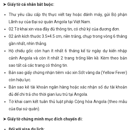
➤ Giấy tờ cá nhân bắt buộc:
Thư yêu cầu cấp thị thực viết tay hoặc đánh máy, gửi Bộ phận
Lãnh sự của Đại sứ quán Angola tại Việt Nam.
02 Tờ khai xin visa đầy đủ thông tin, có chữ ký của đương đơn.
02 ảnh kích thước 3.5×4.5 cm, nền trắng, chụp trong vòng 6 tháng
gần nhất, nhìn thẳng.
Hộ chiếu gốc còn hạn ít nhất 6 tháng kể từ ngày dự kiến nhập
cảnh Angola và còn ít nhất 2 trang trống liền kề. Kèm theo bản
sao tất cả các trang có thông tin.
Bản sao giấy chứng nhận tiêm vắc xin Sốt vàng da (Yellow Fever)
còn hiệu lực.
Bản sao kê tài khoản ngân hàng hoặc xác nhận số dư tài khoản
đủ để chi trả cho thời gian lưu trú tại Angola.
Tờ khai cam kết tuân thủ luật pháp Cộng hòa Angola (theo mẫu
của Đại sứ quán).
➤ Giấy tờ chứng minh mục đích chuyến đi:
Đối với visa du lịch: