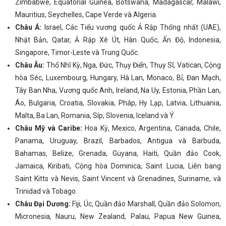
Zimbabwe, Equatorial Guinea, Botswana, Madagascar, Malawi,
Mauritius, Seychelles, Cape Verde và Algeria.
Châu Á:
Israel, Các Tiểu vương quốc Ả Rập Thống nhất (UAE),
Nhật Bản, Qatar, Ả Rập Xê Út, Hàn Quốc, Ấn Độ, Indonesia,
Singapore, Timor-Leste và Trung Quốc.
Châu Âu:
Thổ Nhĩ Kỳ, Nga, Đức, Thụy Điển, Thụy Sĩ, Vatican, Cộng
hòa Séc, Luxembourg, Hungary, Hà Lan, Monaco, Bỉ, Đan Mạch,
Tây Ban Nha, Vương quốc Anh, Ireland, Na Uy, Estonia, Phần Lan,
Áo, Bulgaria, Croatia, Slovakia, Pháp, Hy Lạp, Latvia, Lithuania,
Malta, Ba Lan, Romania, Síp, Slovenia, Iceland và Ý.
Châu Mỹ và Caribe:
Hoa Kỳ, Mexico, Argentina, Canada, Chile,
Panama, Uruguay, Brazil, Barbados, Antigua và Barbuda,
Bahamas, Belize, Grenada, Guyana, Haiti, Quần đảo Cook,
Jamaica, Kiribati, Cộng hòa Dominica, Saint Lucia, Liên bang
Saint Kitts và Nevis, Saint Vincent và Grenadines, Suriname, và
Trinidad và Tobago.
Châu Đại Dương:
Fiji, Úc, Quần đảo Marshall, Quần đảo Solomon,
Micronesia, Nauru, New Zealand, Palau, Papua New Guinea,