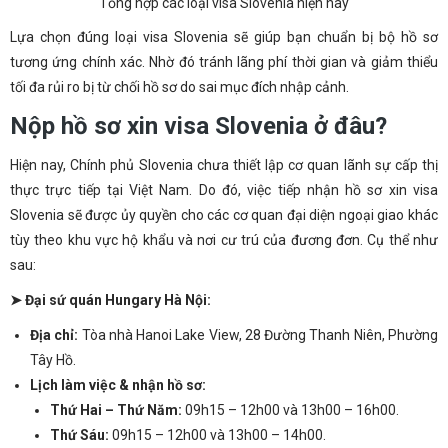
Tổng hợp các loại visa Slovenia hiện nay
Lựa chọn đúng loại visa Slovenia sẽ giúp bạn chuẩn bị bộ hồ sơ
tương ứng chính xác. Nhờ đó tránh lãng phí thời gian và giảm thiểu
tối đa rủi ro bị từ chối hồ sơ do sai mục đích nhập cảnh.
Nộp hồ sơ xin visa Slovenia ở đâu?
Hiện nay, Chính phủ Slovenia chưa thiết lập cơ quan lãnh sự cấp thị
thực trực tiếp tại Việt Nam. Do đó, việc tiếp nhận hồ sơ xin visa
Slovenia sẽ được ủy quyền cho các cơ quan đại diện ngoại giao khác
tùy theo khu vực hộ khẩu và nơi cư trú của đương đơn. Cụ thể như
sau:
➤ Đại sứ quán Hungary Hà Nội:
Địa chỉ:
Tòa nhà Hanoi Lake View, 28 Đường Thanh Niên, Phường
Tây Hồ.
Lịch làm việc & nhận hồ sơ:
Thứ Hai – Thứ Năm:
09h15 – 12h00 và 13h00 – 16h00.
Thứ Sáu:
09h15 – 12h00 và 13h00 – 14h00.