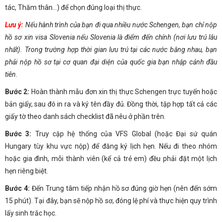
tác, Thăm thân…) để chọn đúng loại thị thực.
Lưu ý:
Nếu hành trình của bạn đi qua nhiều nước Schengen, bạn chỉ nộp
hồ sơ xin visa Slovenia nếu Slovenia là điểm đến chính (nơi lưu trú lâu
nhất). Trong trường hợp thời gian lưu trú tại các nước bằng nhau, bạn
phải nộp hồ sơ tại cơ quan đại diện của quốc gia bạn nhập cảnh đầu
tiên.
Bước 2:
Hoàn thành mẫu đơn xin thị thực Schengen trực tuyến hoặc
bản giấy, sau đó in ra và ký tên đầy đủ. Đồng thời, tập hợp tất cả các
giấy tờ theo danh sách checklist đã nêu ở phần trên.
Bước 3:
Truy cập hệ thống của VFS Global (hoặc Đại sứ quán
Hungary tùy khu vực nộp) để đăng ký lịch hẹn. Nếu đi theo nhóm
hoặc gia đình, mỗi thành viên (kể cả trẻ em) đều phải đặt một lịch
hẹn riêng biệt.
Bước 4:
Đến Trung tâm tiếp nhận hồ sơ đúng giờ hẹn (nên đến sớm
15 phút). Tại đây, bạn sẽ nộp hồ sơ, đóng lệ phí và thực hiện quy trình
lấy sinh trắc học.