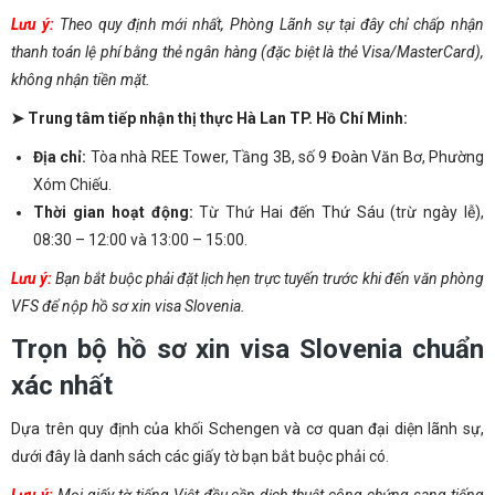
Lưu ý:
Theo quy định mới nhất, Phòng Lãnh sự tại đây chỉ chấp nhận
thanh toán lệ phí bằng thẻ ngân hàng (đặc biệt là thẻ Visa/MasterCard),
không nhận tiền mặt.
➤ Trung tâm tiếp nhận thị thực Hà Lan TP. Hồ Chí Minh:
Địa chỉ:
Tòa nhà REE Tower, Tầng 3B, số 9 Đoàn Văn Bơ, Phường
Xóm Chiếu.
Thời gian hoạt động:
Từ Thứ Hai đến Thứ Sáu (trừ ngày lễ),
08:30 – 12:00 và 13:00 – 15:00.
Lưu ý:
Bạn bắt buộc phải đặt lịch hẹn trực tuyến trước khi đến văn phòng
VFS để nộp hồ sơ xin visa Slovenia.
Trọn bộ hồ sơ xin visa Slovenia chuẩn
xác nhất
Dựa trên quy định của khối Schengen và cơ quan đại diện lãnh sự,
dưới đây là danh sách các giấy tờ bạn bắt buộc phải có.
Lưu ý:
Mọi giấy tờ tiếng Việt đều cần dịch thuật công chứng sang tiếng