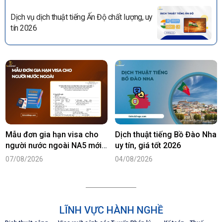
Dịch vụ dịch thuật tiếng Ấn Độ chất lượng, uy
tín 2026
Mẫu đơn gia hạn visa cho
Dịch thuật tiếng Bồ Đào Nha
người nước ngoài NA5 mới
uy tín, giá tốt 2026
nhất năm 2026
07/08/2026
04/08/2026
LĨNH VỰC HÀNH NGHỀ