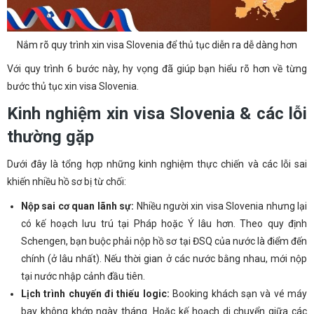
Nắm rõ quy trình xin visa Slovenia để thủ tục diễn ra dễ dàng hơn
Với quy trình 6 bước này, hy vọng đã giúp bạn hiểu rõ hơn về từng
bước thủ tục xin visa Slovenia.
Kinh nghiệm xin visa Slovenia & các lỗi
thường gặp
Dưới đây là tổng hợp những kinh nghiệm thực chiến và các lỗi sai
khiến nhiều hồ sơ bị từ chối:
Nộp sai cơ quan lãnh sự:
Nhiều người xin visa Slovenia nhưng lại
có kế hoạch lưu trú tại Pháp hoặc Ý lâu hơn. Theo quy định
Schengen, bạn buộc phải nộp hồ sơ tại ĐSQ của nước là điểm đến
chính (ở lâu nhất). Nếu thời gian ở các nước bằng nhau, mới nộp
tại nước nhập cảnh đầu tiên.
Lịch trình chuyến đi thiếu logic:
Booking khách sạn và vé máy
bay không khớp ngày tháng. Hoặc kế hoạch di chuyển giữa các