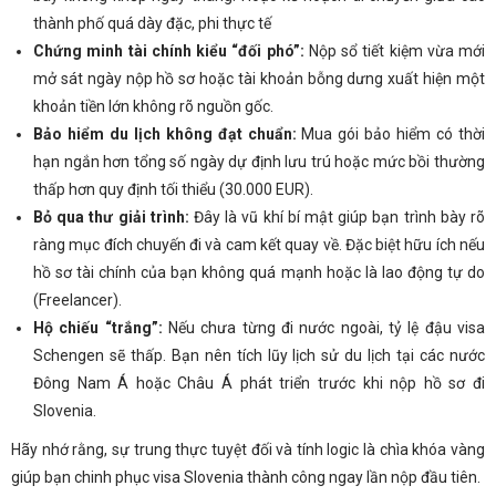
thành phố quá dày đặc, phi thực tế
Chứng minh tài chính kiểu “đối phó”:
Nộp sổ tiết kiệm vừa mới
mở sát ngày nộp hồ sơ hoặc tài khoản bỗng dưng xuất hiện một
khoản tiền lớn không rõ nguồn gốc.
Bảo hiểm du lịch không đạt chuẩn:
Mua gói bảo hiểm có thời
hạn ngắn hơn tổng số ngày dự định lưu trú hoặc mức bồi thường
thấp hơn quy định tối thiểu (30.000 EUR).
Bỏ qua thư giải trình:
Đây là vũ khí bí mật giúp bạn trình bày rõ
ràng mục đích chuyến đi và cam kết quay về. Đặc biệt hữu ích nếu
hồ sơ tài chính của bạn không quá mạnh hoặc là lao động tự do
(Freelancer).
Hộ chiếu “trắng”:
Nếu chưa từng đi nước ngoài, tỷ lệ đậu visa
Schengen sẽ thấp. Bạn nên tích lũy lịch sử du lịch tại các nước
Đông Nam Á hoặc Châu Á phát triển trước khi nộp hồ sơ đi
Slovenia.
Hãy nhớ rằng, sự trung thực tuyệt đối và tính logic là chìa khóa vàng
giúp bạn chinh phục visa Slovenia thành công ngay lần nộp đầu tiên.