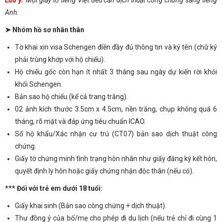
Anh.
➤ Nhóm hồ sơ nhân thân
Tờ khai xin visa Schengen điền đầy đủ thông tin và ký tên (chữ ký
phải trùng khớp với hộ chiếu).
Hộ chiếu gốc còn hạn ít nhất 3 tháng sau ngày dự kiến rời khỏi
khối Schengen.
Bản sao hộ chiếu (kể cả trang trắng).
02 ảnh kích thước 3.5cm x 4.5cm, nền trắng, chụp không quá 6
tháng, rõ mặt và đáp ứng tiêu chuẩn ICAO.
Sổ hộ khẩu/Xác nhận cư trú (CT07) bản sao dịch thuật công
chứng.
Giấy tờ chứng minh tình trạng hôn nhân như giấy đăng ký kết hôn,
quyết định ly hôn hoặc giấy chứng nhận độc thân (nếu có).
*** Đối với trẻ em dưới 18 tuổi:
Giấy khai sinh (Bản sao công chứng + dịch thuật).
Thư đồng ý của bố/mẹ cho phép đi du lịch (nếu trẻ chỉ đi cùng 1