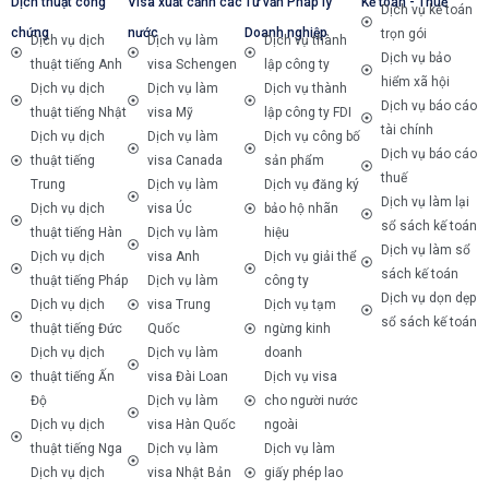
Dịch thuật công
Visa xuất cảnh các
Tư vấn Pháp lý
Kế toán - Thuế
Dịch vụ kế toán
chứng
nước
Doanh nghiệp
trọn gói
Dịch vụ dịch
Dịch vụ làm
Dịch vụ thành
Dịch vụ bảo
thuật tiếng Anh
visa Schengen
lập công ty
hiểm xã hội
Dịch vụ dịch
Dịch vụ làm
Dịch vụ thành
Dịch vụ báo cáo
thuật tiếng Nhật
visa Mỹ
lập công ty FDI
tài chính
Dịch vụ dịch
Dịch vụ làm
Dịch vụ công bố
Dịch vụ báo cáo
thuật tiếng
visa Canada
sản phẩm
thuế
Trung
Dịch vụ làm
Dịch vụ đăng ký
Dịch vụ làm lại
Dịch vụ dịch
visa Úc
bảo hộ nhãn
sổ sách kế toán
thuật tiếng Hàn
Dịch vụ làm
hiệu
Dịch vụ làm sổ
Dịch vụ dịch
visa Anh
Dịch vụ giải thể
sách kế toán
thuật tiếng Pháp
Dịch vụ làm
công ty
Dịch vụ dọn dẹp
Dịch vụ dịch
visa Trung
Dịch vụ tạm
sổ sách kế toán
thuật tiếng Đức
Quốc
ngừng kinh
Dịch vụ dịch
Dịch vụ làm
doanh
thuật tiếng Ấn
visa Đài Loan
Dịch vụ visa
Độ
Dịch vụ làm
cho người nước
Dịch vụ dịch
visa Hàn Quốc
ngoài
thuật tiếng Nga
Dịch vụ làm
Dịch vụ làm
Dịch vụ dịch
visa Nhật Bản
giấy phép lao