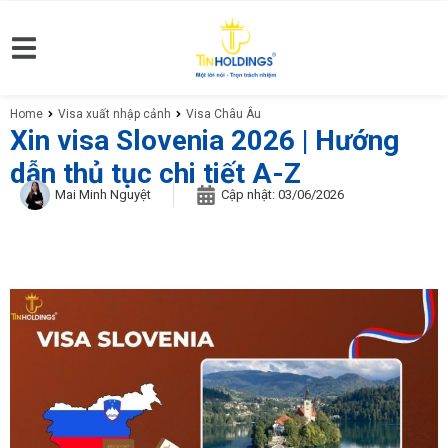
Home
Visa xuất nhập cảnh
Visa Châu Âu
You are here:
Xin visa Slovenia 2026 | Hướng
dẫn thủ tục chi tiết A-Z
Mai Minh Nguyệt
Cập nhật:
03/06/2026