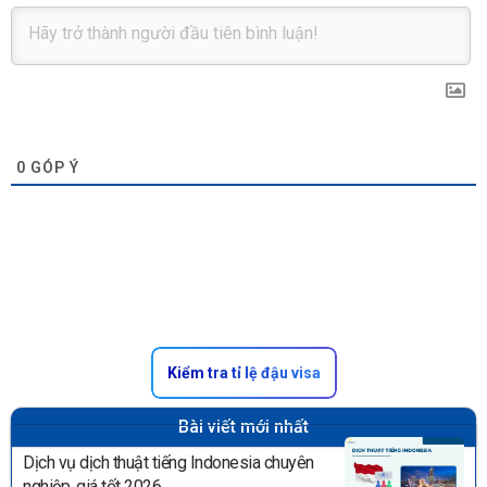
0
GÓP Ý
Kiểm tra tỉ lệ đậu visa
Bài viết mới nhất
Dịch vụ dịch thuật tiếng Indonesia chuyên
nghiệp, giá tốt 2026