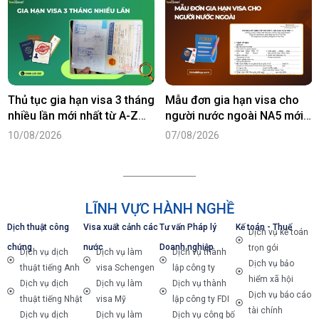
Thủ tục gia hạn visa 3 tháng
Mẫu đơn gia hạn visa cho
nhiều lần mới nhất từ A-Z
người nước ngoài NA5 mới
năm 2026
nhất năm 2026
10/08/2026
07/08/2026
LĨNH VỰC HÀNH NGHỀ
Dịch thuật công
Visa xuất cảnh các
Tư vấn Pháp lý
Kế toán - Thuế
Dịch vụ kế toán
chứng
nước
Doanh nghiệp
trọn gói
Dịch vụ dịch
Dịch vụ làm
Dịch vụ thành
Dịch vụ bảo
thuật tiếng Anh
visa Schengen
lập công ty
hiểm xã hội
Dịch vụ dịch
Dịch vụ làm
Dịch vụ thành
Dịch vụ báo cáo
thuật tiếng Nhật
visa Mỹ
lập công ty FDI
tài chính
Dịch vụ dịch
Dịch vụ làm
Dịch vụ công bố