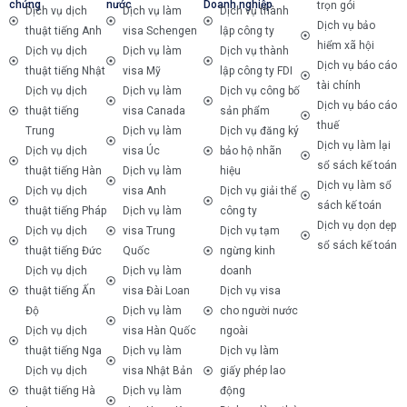
chứng
nước
Doanh nghiệp
trọn gói
Dịch vụ dịch
Dịch vụ làm
Dịch vụ thành
Dịch vụ bảo
thuật tiếng Anh
visa Schengen
lập công ty
hiểm xã hội
Dịch vụ dịch
Dịch vụ làm
Dịch vụ thành
Dịch vụ báo cáo
thuật tiếng Nhật
visa Mỹ
lập công ty FDI
tài chính
Dịch vụ dịch
Dịch vụ làm
Dịch vụ công bố
Dịch vụ báo cáo
thuật tiếng
visa Canada
sản phẩm
thuế
Trung
Dịch vụ làm
Dịch vụ đăng ký
Dịch vụ làm lại
Dịch vụ dịch
visa Úc
bảo hộ nhãn
sổ sách kế toán
thuật tiếng Hàn
Dịch vụ làm
hiệu
Dịch vụ làm sổ
Dịch vụ dịch
visa Anh
Dịch vụ giải thể
sách kế toán
thuật tiếng Pháp
Dịch vụ làm
công ty
Dịch vụ dọn dẹp
Dịch vụ dịch
visa Trung
Dịch vụ tạm
sổ sách kế toán
thuật tiếng Đức
Quốc
ngừng kinh
Dịch vụ dịch
Dịch vụ làm
doanh
thuật tiếng Ấn
visa Đài Loan
Dịch vụ visa
Độ
Dịch vụ làm
cho người nước
Dịch vụ dịch
visa Hàn Quốc
ngoài
thuật tiếng Nga
Dịch vụ làm
Dịch vụ làm
Dịch vụ dịch
visa Nhật Bản
giấy phép lao
thuật tiếng Hà
Dịch vụ làm
động