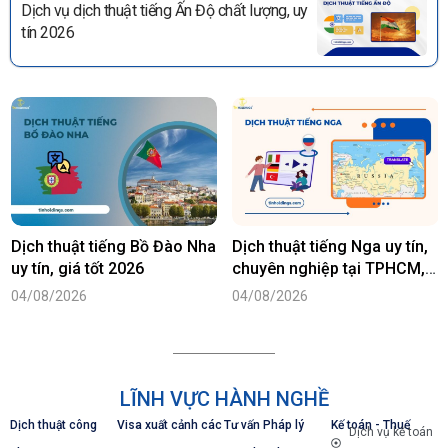
Dịch vụ dịch thuật tiếng Ấn Độ chất lượng, uy
tín 2026
Dịch thuật tiếng Bồ Đào Nha
Dịch thuật tiếng Nga uy tín,
uy tín, giá tốt 2026
chuyên nghiệp tại TPHCM,
Hà Nội
04/08/2026
04/08/2026
LĨNH VỰC HÀNH NGHỀ
Dịch thuật công
Visa xuất cảnh các
Tư vấn Pháp lý
Kế toán - Thuế
Dịch vụ kế toán