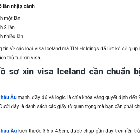
ố lần nhập cảnh
nh một lần
h 2 lần
h nhiều lần
tin về các loại visa Iceland mà TIN Holdings đã liệt kê sẽ giúp
iện thủ tục xin visa.
hồ sơ xin visa Iceland cần chuẩn b
Châu Âu
mạnh, đầy đủ và logic là chìa khóa vàng quyết định đến 
. Dưới đây là danh sách các giấy tờ quan trọng mà bạn cần phải ch
Châu Âu
kích thước 3.5 x 4.5cm, được chụp gần đây trên nền trắ