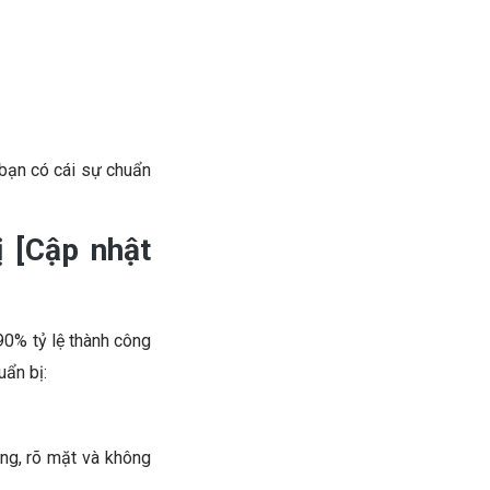
 bạn có cái sự chuẩn
ị [Cập nhật
90% tỷ lệ thành công
uẩn bị:
ng, rõ mặt và không