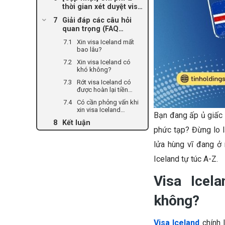
thời gian xét duyệt visa
Iceland mới nhất
Giải đáp các câu hỏi
quan trọng (FAQ
Schema)
Xin visa Iceland mất
bao lâu?
Xin visa Iceland có
khó không?
Rớt visa Iceland có
được hoàn lại tiền
không?
Có cần phỏng vấn khi
xin visa Iceland
Bạn đang ấp ủ giấc m
không?
Kết luận
phức tạp? Đừng lo l
lửa hùng vĩ đang ở 
Iceland tự túc A-Z.
Visa Icel
không?
Visa Iceland
chính 