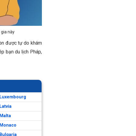
 gia này
còn được tự do khám
ép bạn du lịch Pháp,
 Luxembourg
Latvia
 Malta
 Monaco
Bulgaria