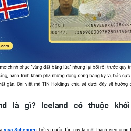
ơ chinh phục “vùng đất băng lửa” nhưng lại bối rối trước quy tr
ắng, hành trình khám phá những dòng sông băng kỳ vĩ, bắc cực
rất gần.
Bài viết mà TIN Holdings chia sẻ dưới đây sẽ hướng d
and là gì? Iceland có thuộc khố
là
visa Schengen
, bởi vì quốc đảo này là một thành viên quan t