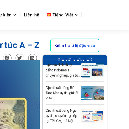
ự kiện
Liên hệ
Tiếng Việt
ự túc A – Z
Kiểm tra tỉ lệ đậu visa
Bài viết mới nhất
Dịch vụ dịch thuật
tiếng Indonesia
chuyên nghiệp, giá tốt
2026
Dịch thuật tiếng Bồ
Đào Nha uy tín, giá tốt
2026
Dịch thuật tiếng Nga
uy tín, chuyên nghiệp
tại TPHCM, Hà Nội