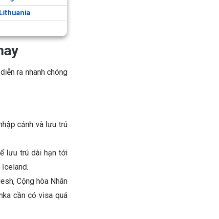
Lithuania
nay
 diễn ra nhanh chóng
hập cảnh và lưu trú
ể lưu trú dài hạn tới
 Iceland.
desh, Cộng hòa Nhân
Lanka cần có visa quá