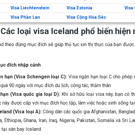
Visa Liechtenstein
Visa Estonia
Visa 
Visa Phần Lan
Visa Cộng Hòa Séc
Các loại visa Iceland phổ biến hiện 
nd theo đúng mục đích sẽ giúp thủ tục xin thị thực của bạn được
mục đích nhập cảnh
ắn hạn (Visa Schengen loại C):
Visa ngắn hạn loại C cho phép n
 quá 90 ngày với mục đích du lịch, công tác, thăm thân
 hạn (Visa quốc gia loại D):
Khi sở hữu loại visa này, bạn có th
c này được cấp với mục đích học tập, làm việc hoặc sinh sống tại
eland (Visa loại A):
Công dân các quốc gia Afghanistan, Bangla
a, Ethiopia, Ghana, Iran, Iraq, Nigeria, Pakistan, Somalia và Sri 
 tại sân bay Iceland.