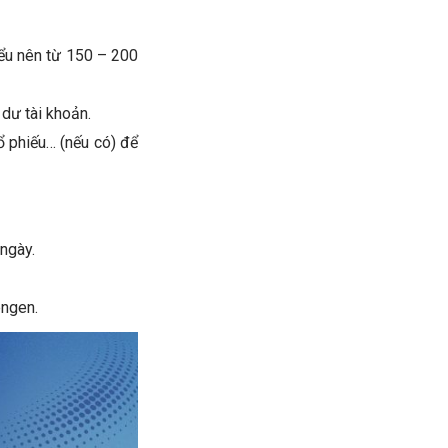
iểu nên từ 150 – 200
dư tài khoản.
ổ phiếu… (nếu có) để
 ngày.
engen.