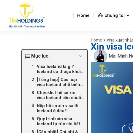
Home
Về chúng tôi
Home
Visa xuất nhậ
You are here:
Xin visa I
Mục lục
Mai Minh N
Visa Iceland là gì?
Iceland có thuộc khối
Schengen không?
[Tổng hợp] Các loại
visa Iceland phổ biến
hiện nay
Checklist hồ sơ xin
visa Iceland cần chuẩn
bị [Cập nhật 2026]
Nộp hồ sơ xin visa đi
Iceland ở đâu?
Quy trình xin visa
Iceland tự túc chi tiết
[Cập nhật] Chi phí &