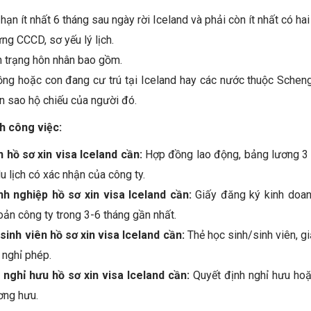
ạn ít nhất 6 tháng sau ngày rời Iceland và phải còn ít nhất có hai 
g CCCD, sơ yếu lý lịch.
h trạng hôn nhân bao gồm.
ng hoặc con đang cư trú tại Iceland hay các nước thuộc Scheng
n sao hộ chiếu của người đó.
h công việc:
n hồ sơ xin visa Iceland cần:
Hợp đồng lao động, bảng lương 3 
u lịch có xác nhận của công ty.
nh nghiệp hồ sơ xin visa Iceland cần:
Giấy đăng ký kinh doanh
oản công ty trong 3-6 tháng gần nhất.
/sinh viên hồ sơ xin visa Iceland cần:
Thẻ học sinh/sinh viên, g
 nghỉ phép.
 nghỉ hưu hồ sơ xin visa Iceland cần:
Quyết định nghỉ hưu hoặc
ơng hưu.