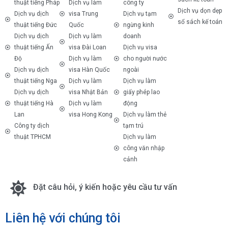
thuật tiếng Pháp
Dịch vụ làm
công ty
Dịch vụ dọn dẹp
Dịch vụ dịch
visa Trung
Dịch vụ tạm
sổ sách kế toán
thuật tiếng Đức
Quốc
ngừng kinh
Dịch vụ dịch
Dịch vụ làm
doanh
thuật tiếng Ấn
visa Đài Loan
Dịch vụ visa
Độ
Dịch vụ làm
cho người nước
Dịch vụ dịch
visa Hàn Quốc
ngoài
thuật tiếng Nga
Dịch vụ làm
Dịch vụ làm
Dịch vụ dịch
visa Nhật Bản
giấy phép lao
thuật tiếng Hà
Dịch vụ làm
động
Lan
visa Hong Kong
Dịch vụ làm thẻ
Công ty dịch
tạm trú
thuật TPHCM
Dịch vụ làm
công văn nhập
cảnh
Đặt câu hỏi, ý kiến hoặc yêu cầu tư vấn
Liên hệ với chúng tôi