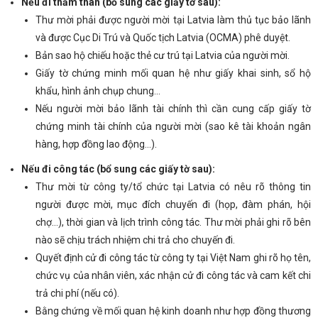
Nếu đi thăm thân (bổ sung các giấy tờ sau):
Thư mời phải được người mời tại Latvia làm thủ tục bảo lãnh
và được Cục Di Trú và Quốc tịch Latvia (OCMA) phê duyệt.
Bản sao hộ chiếu hoặc thẻ cư trú tại Latvia của người mời.
Giấy tờ chứng minh mối quan hệ như giấy khai sinh, sổ hộ
khẩu, hình ảnh chụp chung…
Nếu người mời bảo lãnh tài chính thì cần cung cấp giấy tờ
chứng minh tài chính của người mời (sao kê tài khoản ngân
hàng, hợp đồng lao động…).
Nếu đi công tác (bổ sung các giấy tờ sau):
Thư mời từ công ty/tổ chức tại Latvia có nêu rõ thông tin
người được mời, mục đích chuyến đi (họp, đàm phán, hội
chợ…), thời gian và lịch trình công tác. Thư mời phải ghi rõ bên
nào sẽ chịu trách nhiệm chi trả cho chuyến đi.
Quyết định cử đi công tác từ công ty tại Việt Nam ghi rõ họ tên,
chức vụ của nhân viên, xác nhận cử đi công tác và cam kết chi
trả chi phí (nếu có).
Bằng chứng về mối quan hệ kinh doanh như hợp đồng thương