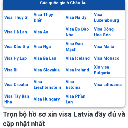
Các quốc gia ở Châu Âu
Visa Thụy
Visa
Visa Thụy Sĩ
Visa Na Uy
Điển
Luxembourg
Visa Bồ Đào
Visa Cộng
Visa Hà Lan
Visa Áo
Nha
Hòa Séc
Visa Đan
Visa Đảo Síp
Visa Nga
Visa Malta
Mạch
Visa Hy Lạp
Visa Ba Lan
Visa Iceland
Visa Monaco
Xin visa
Visa Bỉ
Visa Slovakia
Visa Ireland
Bulgaria
Visa
Visa
Visa Croatia
Visa Lithuania
Liechtenstein
Estonia
Visa Tây Ban
Visa Phần
Visa Hungary
Nha
Lan
Trọn bộ hồ sơ xin visa Latvia đầy đủ và
cập nhật nhất