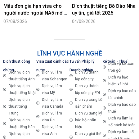
Mẫu đơn gia hạn visa cho
Dịch thuật tiếng Bồ Đào Nha
người nước ngoài NA5 mới
uy tín, giá tốt 2026
nhất năm 2026
07/08/2026
04/08/2026
LĨNH VỰC HÀNH NGHỀ
Dịch thuật công
Visa xuất cảnh các
Tư vấn Pháp lý
Kế toán - Thuế
Dịch vụ kế toán
chứng
nước
Doanh nghiệp
trọn gói
Dịch vụ dịch
Dịch vụ làm
Dịch vụ thành
Dịch vụ bảo
thuật tiếng Anh
visa Schengen
lập công ty
hiểm xã hội
Dịch vụ dịch
Dịch vụ làm
Dịch vụ thành
Dịch vụ báo cáo
thuật tiếng Nhật
visa Mỹ
lập công ty FDI
tài chính
Dịch vụ dịch
Dịch vụ làm
Dịch vụ công bố
Dịch vụ báo cáo
thuật tiếng
visa Canada
sản phẩm
thuế
Trung
Dịch vụ làm
Dịch vụ đăng ký
Dịch vụ làm lại
Dịch vụ dịch
visa Úc
bảo hộ nhãn
sổ sách kế toán
thuật tiếng Hàn
Dịch vụ làm
hiệu
Dịch vụ làm sổ
Dịch vụ dịch
visa Anh
Dịch vụ giải thể
sách kế toán