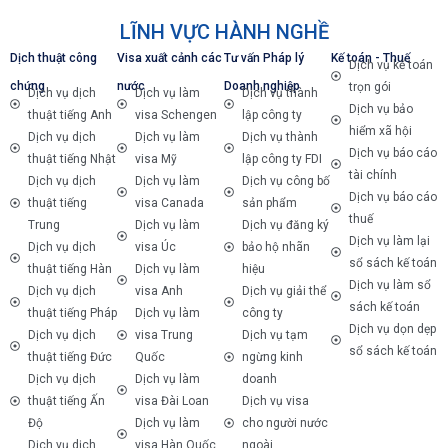
LĨNH VỰC HÀNH NGHỀ
Dịch thuật công
Visa xuất cảnh các
Tư vấn Pháp lý
Kế toán - Thuế
Dịch vụ kế toán
chứng
nước
Doanh nghiệp
trọn gói
Dịch vụ dịch
Dịch vụ làm
Dịch vụ thành
Dịch vụ bảo
thuật tiếng Anh
visa Schengen
lập công ty
hiểm xã hội
Dịch vụ dịch
Dịch vụ làm
Dịch vụ thành
Dịch vụ báo cáo
thuật tiếng Nhật
visa Mỹ
lập công ty FDI
tài chính
Dịch vụ dịch
Dịch vụ làm
Dịch vụ công bố
Dịch vụ báo cáo
thuật tiếng
visa Canada
sản phẩm
thuế
Trung
Dịch vụ làm
Dịch vụ đăng ký
Dịch vụ làm lại
Dịch vụ dịch
visa Úc
bảo hộ nhãn
sổ sách kế toán
thuật tiếng Hàn
Dịch vụ làm
hiệu
Dịch vụ làm sổ
Dịch vụ dịch
visa Anh
Dịch vụ giải thể
sách kế toán
thuật tiếng Pháp
Dịch vụ làm
công ty
Dịch vụ dọn dẹp
Dịch vụ dịch
visa Trung
Dịch vụ tạm
sổ sách kế toán
thuật tiếng Đức
Quốc
ngừng kinh
Dịch vụ dịch
Dịch vụ làm
doanh
thuật tiếng Ấn
visa Đài Loan
Dịch vụ visa
Độ
Dịch vụ làm
cho người nước
Dịch vụ dịch
visa Hàn Quốc
ngoài