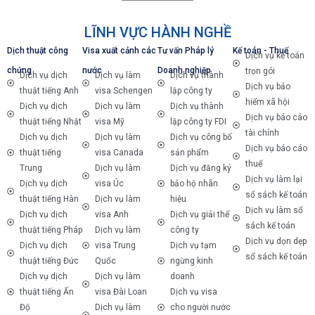
LĨNH VỰC HÀNH NGHỀ
Dịch thuật công
Visa xuất cảnh các
Tư vấn Pháp lý
Kế toán - Thuế
Dịch vụ kế toán
chứng
nước
Doanh nghiệp
trọn gói
Dịch vụ dịch
Dịch vụ làm
Dịch vụ thành
Dịch vụ bảo
thuật tiếng Anh
visa Schengen
lập công ty
hiểm xã hội
Dịch vụ dịch
Dịch vụ làm
Dịch vụ thành
Dịch vụ báo cáo
thuật tiếng Nhật
visa Mỹ
lập công ty FDI
tài chính
Dịch vụ dịch
Dịch vụ làm
Dịch vụ công bố
Dịch vụ báo cáo
thuật tiếng
visa Canada
sản phẩm
thuế
Trung
Dịch vụ làm
Dịch vụ đăng ký
Dịch vụ làm lại
Dịch vụ dịch
visa Úc
bảo hộ nhãn
sổ sách kế toán
thuật tiếng Hàn
Dịch vụ làm
hiệu
Dịch vụ làm sổ
Dịch vụ dịch
visa Anh
Dịch vụ giải thể
sách kế toán
thuật tiếng Pháp
Dịch vụ làm
công ty
Dịch vụ dọn dẹp
Dịch vụ dịch
visa Trung
Dịch vụ tạm
sổ sách kế toán
thuật tiếng Đức
Quốc
ngừng kinh
Dịch vụ dịch
Dịch vụ làm
doanh
thuật tiếng Ấn
visa Đài Loan
Dịch vụ visa
Độ
Dịch vụ làm
cho người nước