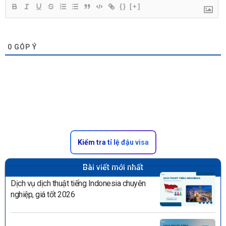
{}
[+]
0
GÓP Ý
Kiểm tra tỉ lệ đậu visa
Bài viết mới nhất
Dịch vụ dịch thuật tiếng Indonesia chuyên
nghiệp, giá tốt 2026