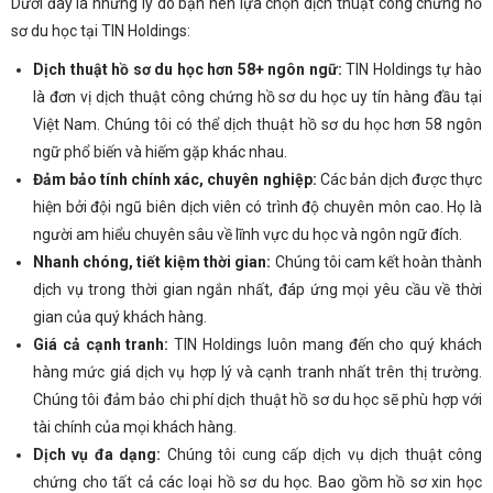
Dưới đây là những lý do bạn nên lựa chọn dịch thuật công chứng hồ
sơ du học tại TIN Holdings:
Dịch thuật hồ sơ du học hơn 58+ ngôn ngữ:
TIN Holdings
tự hào
là đơn vị dịch thuật công chứng hồ sơ du học uy tín hàng đầu tại
Việt Nam. Chúng tôi có thể dịch thuật hồ sơ du học hơn 58 ngôn
ngữ phổ biến và hiếm gặp khác nhau.
Đảm bảo tính chính xác, chuyên nghiệp:
Các bản dịch được thực
hiện bởi đội ngũ biên dịch viên có trình độ chuyên môn cao. Họ là
người am hiểu chuyên sâu về lĩnh vực du học và ngôn ngữ đích.
Nhanh chóng, tiết kiệm thời gian:
Chúng tôi cam kết hoàn thành
dịch vụ trong thời gian ngắn nhất, đáp ứng mọi yêu cầu về thời
gian của quý khách hàng.
Giá cả cạnh tranh:
TIN Holdings
luôn mang đến cho quý khách
hàng mức giá dịch vụ hợp lý và cạnh tranh nhất trên thị trường.
Chúng tôi đảm bảo chi phí dịch thuật hồ sơ du học sẽ phù hợp với
tài chính của mọi khách hàng.
Dịch vụ đa dạng:
Chúng tôi cung cấp dịch vụ dịch thuật công
chứng cho tất cả các loại hồ sơ du học. Bao gồm hồ sơ xin học