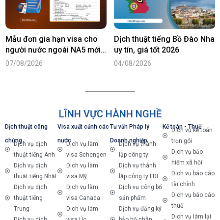
Mẫu đơn gia hạn visa cho
Dịch thuật tiếng Bồ Đào Nha
người nước ngoài NA5 mới
uy tín, giá tốt 2026
nhất năm 2026
07/08/2026
04/08/2026
LĨNH VỰC HÀNH NGHỀ
Dịch thuật công
Visa xuất cảnh các
Tư vấn Pháp lý
Kế toán - Thuế
Dịch vụ kế toán
chứng
nước
Doanh nghiệp
trọn gói
Dịch vụ dịch
Dịch vụ làm
Dịch vụ thành
Dịch vụ bảo
thuật tiếng Anh
visa Schengen
lập công ty
hiểm xã hội
Dịch vụ dịch
Dịch vụ làm
Dịch vụ thành
Dịch vụ báo cáo
thuật tiếng Nhật
visa Mỹ
lập công ty FDI
tài chính
Dịch vụ dịch
Dịch vụ làm
Dịch vụ công bố
Dịch vụ báo cáo
thuật tiếng
visa Canada
sản phẩm
thuế
Trung
Dịch vụ làm
Dịch vụ đăng ký
Dịch vụ làm lại
Dịch vụ dịch
visa Úc
bảo hộ nhãn