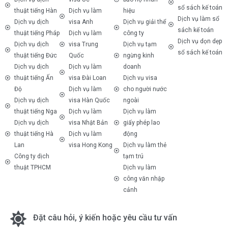
sổ sách kế toán
thuật tiếng Hàn
Dịch vụ làm
hiệu
Dịch vụ làm sổ
Dịch vụ dịch
visa Anh
Dịch vụ giải thể
sách kế toán
thuật tiếng Pháp
Dịch vụ làm
công ty
Dịch vụ dọn dẹp
Dịch vụ dịch
visa Trung
Dịch vụ tạm
sổ sách kế toán
thuật tiếng Đức
Quốc
ngừng kinh
Dịch vụ dịch
Dịch vụ làm
doanh
thuật tiếng Ấn
visa Đài Loan
Dịch vụ visa
Độ
Dịch vụ làm
cho người nước
Dịch vụ dịch
visa Hàn Quốc
ngoài
thuật tiếng Nga
Dịch vụ làm
Dịch vụ làm
Dịch vụ dịch
visa Nhật Bản
giấy phép lao
thuật tiếng Hà
Dịch vụ làm
động
Lan
visa Hong Kong
Dịch vụ làm thẻ
Công ty dịch
tạm trú
thuật TPHCM
Dịch vụ làm
công văn nhập
cảnh
Đặt câu hỏi, ý kiến hoặc yêu cầu tư vấn