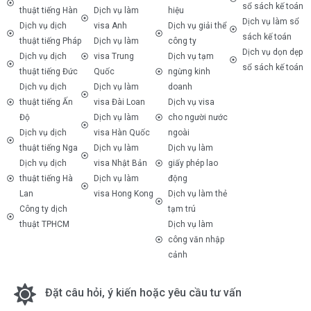
sổ sách kế toán
thuật tiếng Hàn
Dịch vụ làm
hiệu
Dịch vụ làm sổ
Dịch vụ dịch
visa Anh
Dịch vụ giải thể
sách kế toán
thuật tiếng Pháp
Dịch vụ làm
công ty
Dịch vụ dọn dẹp
Dịch vụ dịch
visa Trung
Dịch vụ tạm
sổ sách kế toán
thuật tiếng Đức
Quốc
ngừng kinh
Dịch vụ dịch
Dịch vụ làm
doanh
thuật tiếng Ấn
visa Đài Loan
Dịch vụ visa
Độ
Dịch vụ làm
cho người nước
Dịch vụ dịch
visa Hàn Quốc
ngoài
thuật tiếng Nga
Dịch vụ làm
Dịch vụ làm
Dịch vụ dịch
visa Nhật Bản
giấy phép lao
thuật tiếng Hà
Dịch vụ làm
động
Lan
visa Hong Kong
Dịch vụ làm thẻ
Công ty dịch
tạm trú
thuật TPHCM
Dịch vụ làm
công văn nhập
cảnh
Đặt câu hỏi, ý kiến hoặc yêu cầu tư vấn