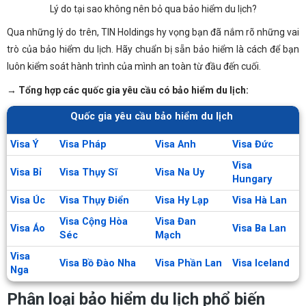
Lý do tại sao không nên bỏ qua bảo hiểm du lịch?
Qua những lý do trên, TIN Holdings hy vọng bạn đã nắm rõ những vai
trò của bảo hiểm du lịch. Hãy chuẩn bị sẵn bảo hiểm là cách để bạn
luôn kiểm soát hành trình của mình an toàn từ đầu đến cuối.
→ Tổng hợp các quốc gia yêu cầu có bảo hiểm du lịch:
Quốc gia yêu cầu bảo hiểm du lịch
Visa Ý
Visa Pháp
Visa Anh
Visa Đức
Visa
Visa Bỉ
Visa Thụy Sĩ
Visa Na Uy
Hungary
Visa Úc
Visa Thụy Điển
Visa Hy Lạp
Visa Hà Lan
Visa Cộng Hòa
Visa Đan
Visa Áo
Visa Ba Lan
Séc
Mạch
Visa
Visa Bồ Đào Nha
Visa Phần Lan
Visa Iceland
Nga
Phân loại bảo hiểm du lịch phổ biến