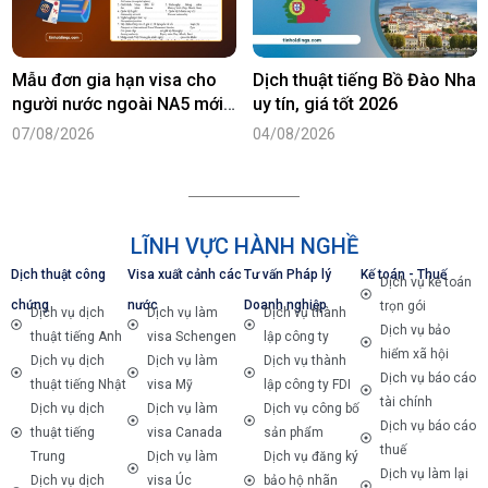
Mẫu đơn gia hạn visa cho
Dịch thuật tiếng Bồ Đào Nha
người nước ngoài NA5 mới
uy tín, giá tốt 2026
nhất năm 2026
07/08/2026
04/08/2026
LĨNH VỰC HÀNH NGHỀ
Dịch thuật công
Visa xuất cảnh các
Tư vấn Pháp lý
Kế toán - Thuế
Dịch vụ kế toán
chứng
nước
Doanh nghiệp
trọn gói
Dịch vụ dịch
Dịch vụ làm
Dịch vụ thành
Dịch vụ bảo
thuật tiếng Anh
visa Schengen
lập công ty
hiểm xã hội
Dịch vụ dịch
Dịch vụ làm
Dịch vụ thành
Dịch vụ báo cáo
thuật tiếng Nhật
visa Mỹ
lập công ty FDI
tài chính
Dịch vụ dịch
Dịch vụ làm
Dịch vụ công bố
Dịch vụ báo cáo
thuật tiếng
visa Canada
sản phẩm
thuế
Trung
Dịch vụ làm
Dịch vụ đăng ký
Dịch vụ làm lại
Dịch vụ dịch
visa Úc
bảo hộ nhãn