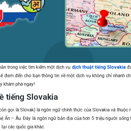
ăn trong việc tìm kiếm một dịch vụ
dịch thuật tiếng Slovakia
đá
sẽ đem đến cho bạn thông tin về một dịch vụ không chỉ nhanh 
ãy khám phá ngay!
về tiếng Slovakia
còn gọi là Slovak) là ngôn ngữ chính thức của Slovakia và thuộc
ệ Ấn – Âu. Đây là ngôn ngữ bản địa của hơn 5 triệu người sống 
tại các quốc gia khác.