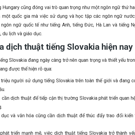
ng Hungary cũng đóng vai trò quan trọng như một ngôn ngữ thứ ha
là một quốc gia mà việc sử dụng và học tập các ngôn ngữ nướ
 ngôn ngữ quốc tế như tiếng Anh, tiếng Đức, Hà Lan và tiếng 
 du lịch và giáo dục.
 dịch thuật tiếng Slovakia hiện nay
iếng Slovakia đang ngày càng trở nên quan trọng và thiết yếu tron
ang được thể hiện rõ qua:
triệu người sử dụng tiếng Slovakia trên toàn thế giới và đang 
ầu.
cần dịch thuật để tiếp cận thị trường Slovakia phát triển quan h
.
 dục và văn hóa cũng cần dịch thuật để thúc đẩy trao đổi kiến 
phát triển mạnh mẽ, việc dịch thuật tiếng Slovakia trở thành yế