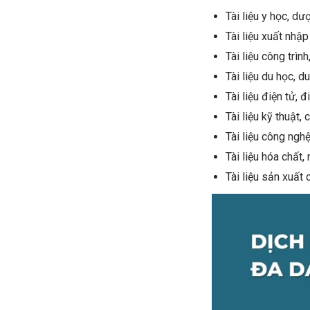
Tài liệu y học, d
Tài liệu xuất nhập
Tài liệu công trìn
Tài liệu du học, du
Tài liệu điện tử, đ
Tài liệu kỹ thuật,
Tài liệu công nghệ
Tài liệu hóa chất,
Tài liệu sản xuất 