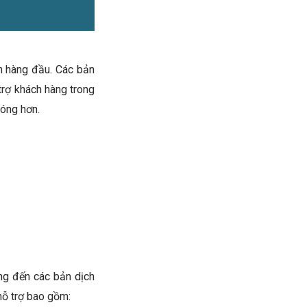
n hàng đầu. Các bản
trợ khách hàng trong
hóng hơn.
ng đến các bản dịch
hỗ trợ bao gồm: