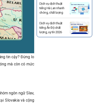
Dịch vụ dịch thuật
tiếng Hà Lan nhanh
chóng, chất lượng
Dịch vụ dịch thuật
tiếng Ấn Độ chất
lượng, uy tín 2026
ng tin cậy? Đừng lo
chóng mà còn có mức
 nhóm ngôn ngữ Slav,
tại Slovakia và cộng