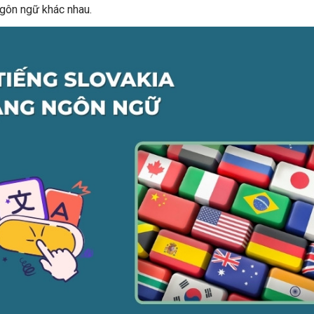
ngôn ngữ khác nhau.