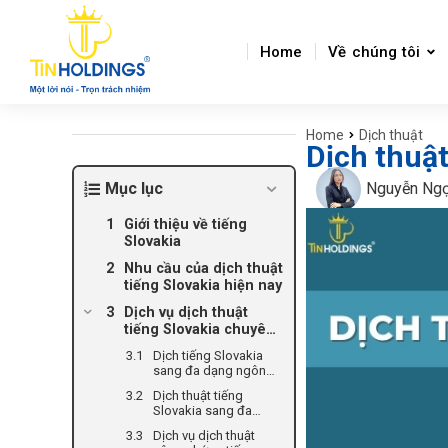
Home
Về chúng tôi
Home
Dịch thuật
You are here:
Dịch thuật
Mục lục
Nguyễn Ng
Giới thiệu về tiếng
Slovakia
Nhu cầu của dịch thuật
tiếng Slovakia hiện nay
Dịch vụ dịch thuật
tiếng Slovakia chuyên
nghiệp tại TIN
Dịch tiếng Slovakia
Holdings
sang đa dạng ngôn
ngữ
Dịch thuật tiếng
Slovakia sang đa
dạng chuyên ngành
Dịch vụ dịch thuật