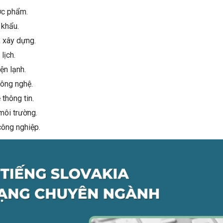
ược phẩm.
 khẩu.
h, xây dựng.
 lịch.
iện lạnh.
 công nghệ.
 thông tin.
 môi trường.
công nghiệp.