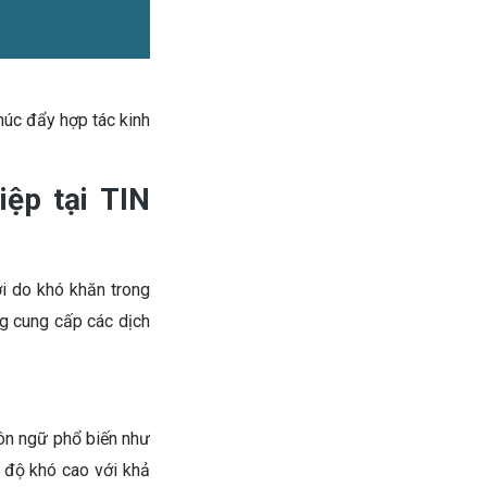
thúc đẩy hợp tác kinh
iệp tại TIN
ời do khó khăn trong
ng cung cấp các dịch
gôn ngữ phổ biến như
ó độ khó cao với khả