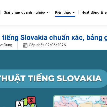
Giải pháp doanh nghiệp
Kiến thức
Hoạt động & s
 tiếng Slovakia chuẩn xác, bảng 
ọc Dung
Cập nhật:
02/06/2026