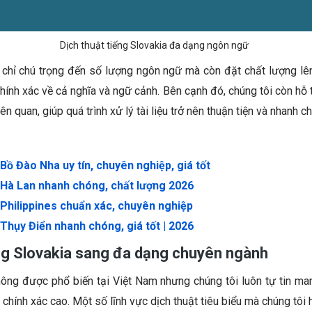
Dịch thuật tiếng Slovakia đa dạng ngôn ngữ
chỉ chú trọng đến số lượng ngôn ngữ mà còn đặt chất lượng lê
ính xác về cả nghĩa và ngữ cảnh. Bên cạnh đó, chúng tôi còn hỗ 
iên quan, giúp quá trình xử lý tài liệu trở nên thuận tiện và nhanh c
 Bồ Đào Nha uy tín, chuyên nghiệp, giá tốt
g Hà Lan nhanh chóng, chất lượng 2026
 Philippines chuẩn xác, chuyên nghiệp
 Thụy Điển nhanh chóng, giá tốt | 2026
ếng Slovakia sang đa dạng chuyên ngành
hông được phổ biến tại Việt Nam nhưng chúng tôi luôn tự tin ma
chính xác cao. Một số lĩnh vực dịch thuật tiêu biểu mà chúng tôi 