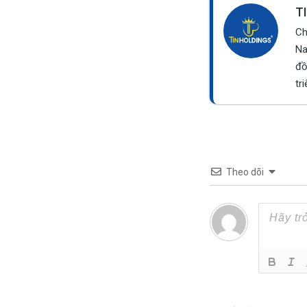
T
Ch
Na
đồ
tr
Theo dõi