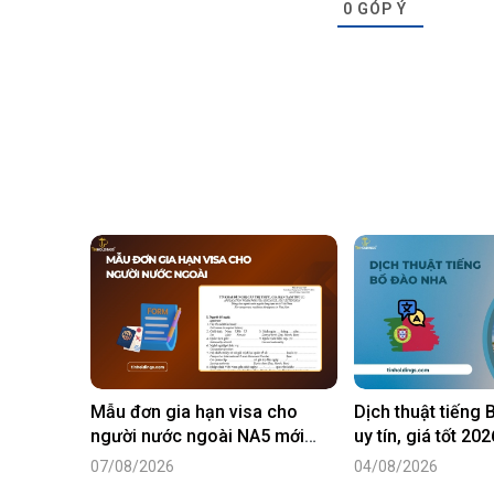
0
GÓP Ý
Mẫu đơn gia hạn visa cho
Dịch thuật tiếng
người nước ngoài NA5 mới
uy tín, giá tốt 202
nhất năm 2026
07/08/2026
04/08/2026