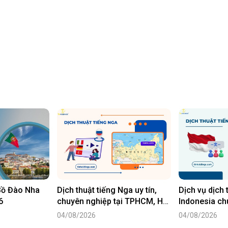
 Bồ Đào Nha
Dịch thuật tiếng Nga uy tín,
Dịch vụ dịch 
6
chuyên nghiệp tại TPHCM, Hà
Indonesia ch
Nội
tốt 2026
04/08/2026
04/08/2026