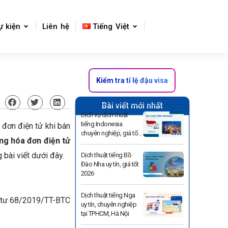
ự kiện
Liên hệ
Tiếng Việt
Kiểm tra tỉ lệ đậu visa
Bài viết mới nhất
Dịch vụ dịch thuật
tiếng Indonesia
 đơn điện tử khi bán
chuyên nghiệp, giá tốt
ụng hóa đơn điện tử
2026
 bài viết dưới đây.
Dịch thuật tiếng Bồ
Đào Nha uy tín, giá tốt
2026
Dịch thuật tiếng Nga
g tư 68/2019/TT-BTC
uy tín, chuyên nghiệp
tại TPHCM, Hà Nội