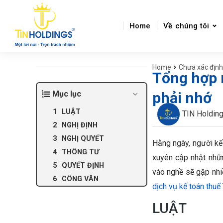
Home
Về chúng tôi
Home
Chưa xác định
You are here:
Tổng hợp 
Mục lục
phải nhớ
LUẬT
TIN Holdin
NGHỊ ĐỊNH
NGHỊ QUYẾT
Hằng ngày, người kế
THÔNG TƯ
xuyên cập nhật nhữ
QUYẾT ĐỊNH
vào nghề sẽ gặp nhiề
CÔNG VĂN
dịch vụ kế toán thuế
LUẬT