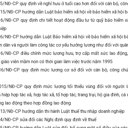
5/NĐ-CP quy định về nghỉ hưu ở tuổi cao hơn đối với cán bộ, cô
15/NĐ-CP hướng dẫn Luật bảo hiểm xã hội về bảo hiểm xã hội b
6/NĐ-CP quy định chi tiết hoạt động đầu tư từ quỹ bảo hiểm xã 
hiệp
6/NĐ-CP hướng dẫn Luật Bảo hiểm xã hội về bảo hiểm xã hội bắ
n dân và người làm công tác cơ yếu hưởng lương như đối với quâ
6/NĐ-CP điều chỉnh mức lương hưu, trợ cấp mất sức lao động,
i giáo viên mầm non có thời gian làm việc trước năm 1995
16/NĐ-CP quy định mức lương cơ sở đối với cán bộ, công chức
015/NĐ-CP quy định mức lương tối thiểu vùng đối với người l
 hiệp hợp tác xã, hợp tác xã, tổ hợp tác, trang trại, hộ gia đình, c
ng lao động theo hợp đồng lao động
13/NĐ-CP hướng dẫn thi hành Luật thuế thu nhập doanh nghiệp
4/NĐ-CP sửa đổi các Nghị định quy định về thuế
5/NĐ-CP hướng dẫn Luật sửa đổi, bổ sung một số điều của các 