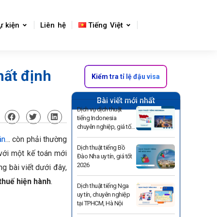
ự kiện
Liên hệ
Tiếng Việt
hất định
Kiểm tra tỉ lệ đậu visa
Bài viết mới nhất
Dịch vụ dịch thuật
tiếng Indonesia
chuyên nghiệp, giá tốt
2026
án
… còn phải thường
Dịch thuật tiếng Bồ
 với một kế toán mới
Đào Nha uy tín, giá tốt
2026
g bài viết dưới đây,
thuế hiện hành
.
Dịch thuật tiếng Nga
uy tín, chuyên nghiệp
tại TPHCM, Hà Nội