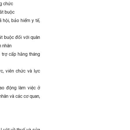
ng chức
ắt buộc
hội, bảo hiểm y tế,
t buộc đối với quân
n nhân
 trợ cấp hằng tháng
, viên chức và lực
ao động làm việc ở
á nhân và các cơ quan,
Luật về thuế và sửa