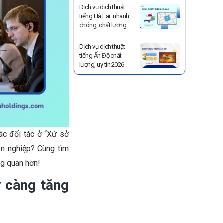
Dịch vụ dịch thuật
tiếng Hà Lan nhanh
chóng, chất lượng
Dịch vụ dịch thuật
tiếng Ấn Độ chất
lượng, uy tín 2026
ác đối tác ở “Xứ sở
n nghiệp? Cùng tìm
ng quan hơn!
y càng tăng