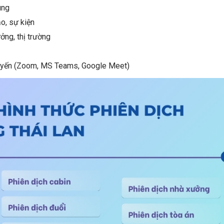
ùng
ảo, sự kiện
ởng, thị trường
tuyến (Zoom, MS Teams, Google Meet)