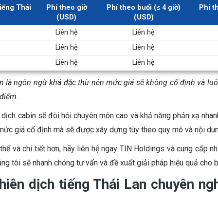
iếng Thái
Phí theo giờ
Phí theo buổi (≤ 4 giờ)
Phi t
(USD)
(USD)
Liên hệ
Liên hệ
Liên hệ
Liên hệ
Liên hệ
Liên hệ
n là ngôn ngữ khá đặc thù nên mức giá sẽ không cố định và luôn
 điểm.
dịch cabin sẽ đòi hỏi chuyên môn cao và khả năng phản xạ nhanh.
ức giá cố định mà sẽ được xây dựng tùy theo quy mô và nội dun
hể và chi tiết hơn, hãy liên hệ ngay TIN Holdings và cung cấp nh
ng tôi sẽ nhanh chóng tư vấn và đề xuất giải pháp hiệu quả cho b
hiên dịch tiếng Thái Lan chuyên ngh