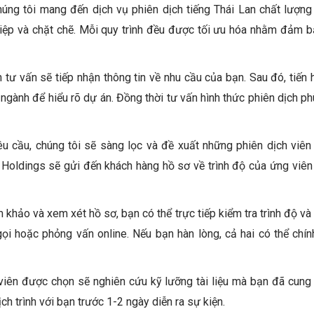
húng tôi mang đến dịch vụ phiên dịch tiếng Thái Lan chất lượng
iệp và chặt chẽ. Mỗi quy trình đều được tối ưu hóa nhằm đảm bả
 tư vấn sẽ tiếp nhận thông tin về nhu cầu của bạn. Sau đó, tiến h
 ngành để hiểu rõ dự án. Đồng thời tư vấn hình thức phiên dịch ph
u cầu, chúng tôi sẽ sàng lọc và đề xuất những phiên dịch viên 
N Holdings sẽ gửi đến khách hàng hồ sơ về trình độ của ứng viê
m khảo và xem xét hồ sơ, bạn có thể trực tiếp kiểm tra trình độ v
ọi hoặc phỏng vấn online. Nếu bạn hàn lòng, cả hai có thể chín
viên được chọn sẽ nghiên cứu kỹ lưỡng tài liệu mà bạn đã cung
ịch trình với bạn trước 1-2 ngày diễn ra sự kiện.