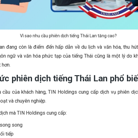
Vì sao nhu cầu phiên dịch tiếng Thái Lan tăng cao?
an đang còn là điểm đến hấp dẫn về du lịch và văn hóa, thu hút
ôn ngữ và văn hóa phức tạp của tiếng Thái cũng là một lý do kh
t hơn.
ức phiên dịch tiếng Thái Lan phổ biế
cầu của khách hàng, TIN Holdings cung cấp dịch vụ phiên dịch
 hoạt và chuyên nghiệp.
 dịch mà TIN Holdings cung cấp:
/song song
ối tiếp