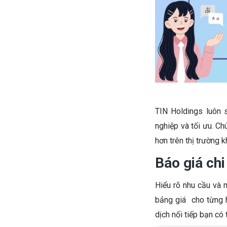
TIN Holdings luôn 
nghiệp và tối ưu. Ch
hơn trên thị trường k
Báo giá chi
Hiểu rõ nhu cầu và 
bảng giá cho từng hì
dịch nối tiếp bạn có