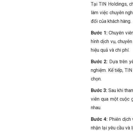
Tại TIN Holdings, c
làm việc chuyên ngh
đối của khách hàng.
Bước 1:
Chuyên viên
hình dịch vụ, chuyên
hiệu quả và chi phí.
Bước 2:
Dựa trên yê
nghiệm. Kế tiếp, TI
chọn.
Bước 3:
Sau khi tha
viên qua một cuộc g
nhau.
Bước 4:
Phiên dịch 
nhận lại yêu cầu và l