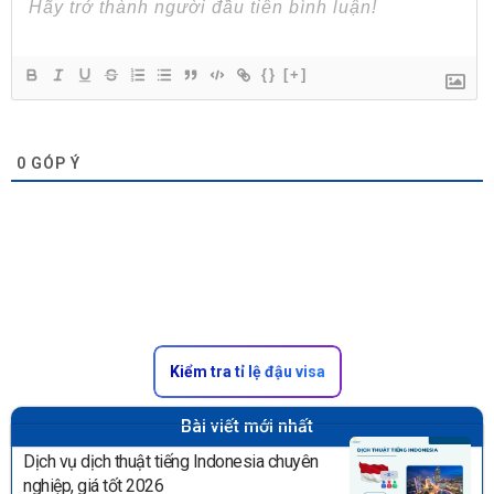
{}
[+]
0
GÓP Ý
Kiểm tra tỉ lệ đậu visa
Bài viết mới nhất
Dịch vụ dịch thuật tiếng Indonesia chuyên
nghiệp, giá tốt 2026