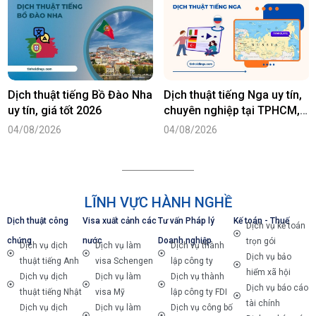
Dịch thuật tiếng Bồ Đào Nha
Dịch thuật tiếng Nga uy tín,
uy tín, giá tốt 2026
chuyên nghiệp tại TPHCM,
Hà Nội
04/08/2026
04/08/2026
LĨNH VỰC HÀNH NGHỀ
Dịch thuật công
Visa xuất cảnh các
Tư vấn Pháp lý
Kế toán - Thuế
Dịch vụ kế toán
chứng
nước
Doanh nghiệp
trọn gói
Dịch vụ dịch
Dịch vụ làm
Dịch vụ thành
Dịch vụ bảo
thuật tiếng Anh
visa Schengen
lập công ty
hiểm xã hội
Dịch vụ dịch
Dịch vụ làm
Dịch vụ thành
Dịch vụ báo cáo
thuật tiếng Nhật
visa Mỹ
lập công ty FDI
tài chính
Dịch vụ dịch
Dịch vụ làm
Dịch vụ công bố