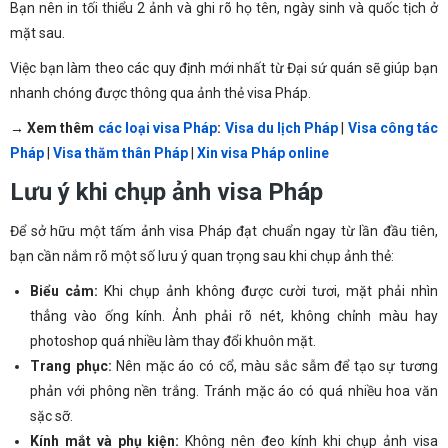
Bạn nên in tối thiểu 2 ảnh và ghi rõ họ tên, ngày sinh và quốc tịch ở
mặt sau.
Việc bạn làm theo các quy định mới nhất từ Đại sứ quán sẽ giúp bạn
nhanh chóng được thông qua ảnh thẻ visa Pháp.
→ Xem thêm
các loại visa Pháp
:
Visa du lịch Pháp
|
Visa công tác
Pháp
|
Visa thăm thân Pháp
|
Xin visa Pháp online
Lưu ý khi chụp ảnh visa Pháp
Để sở hữu một tấm ảnh visa Pháp đạt chuẩn ngay từ lần đầu tiên,
bạn cần nắm rõ một số lưu ý quan trọng sau khi chụp ảnh thẻ:
Biểu cảm:
Khi chụp ảnh không được cười tươi, mặt phải nhìn
thẳng vào ống kính. Ảnh phải rõ nét, không chỉnh màu hay
photoshop quá nhiều làm thay đổi khuôn mặt.
Trang phục:
Nên mặc áo có cổ, màu sắc sẫm để tạo sự tương
phản với phông nền trắng. Tránh mặc áo có quá nhiều hoa văn
sặc sỡ.
Kính mắt và phụ kiện:
Không nên đeo kính khi chụp ảnh visa