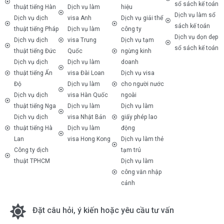
sổ sách kế toán
thuật tiếng Hàn
Dịch vụ làm
hiệu
Dịch vụ làm sổ
Dịch vụ dịch
visa Anh
Dịch vụ giải thể
sách kế toán
thuật tiếng Pháp
Dịch vụ làm
công ty
Dịch vụ dọn dẹp
Dịch vụ dịch
visa Trung
Dịch vụ tạm
sổ sách kế toán
thuật tiếng Đức
Quốc
ngừng kinh
Dịch vụ dịch
Dịch vụ làm
doanh
thuật tiếng Ấn
visa Đài Loan
Dịch vụ visa
Độ
Dịch vụ làm
cho người nước
Dịch vụ dịch
visa Hàn Quốc
ngoài
thuật tiếng Nga
Dịch vụ làm
Dịch vụ làm
Dịch vụ dịch
visa Nhật Bản
giấy phép lao
thuật tiếng Hà
Dịch vụ làm
động
Lan
visa Hong Kong
Dịch vụ làm thẻ
Công ty dịch
tạm trú
thuật TPHCM
Dịch vụ làm
công văn nhập
cảnh
Đặt câu hỏi, ý kiến hoặc yêu cầu tư vấn