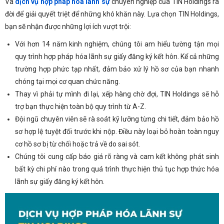
Và
dịch vụ hợp pháp hóa lãnh sự
chuyên nghiệp của TIN Holdings ra
đời để giải quyết triệt để những khó khăn này. Lựa chọn TIN Holdings,
bạn sẽ nhận được những lợi ích vượt trội:
Với hơn 14 năm kinh nghiệm, chúng tôi am hiểu tường tận mọi
quy trình hợp pháp hóa lãnh sự giấy đăng ký kết hôn. Kể cả những
trường hợp phức tạp nhất, đảm bảo xử lý hồ sơ của bạn nhanh
chóng tại mọi cơ quan chức năng.
Thay vì phải tự mình đi lại, xếp hàng chờ đợi, TIN Holdings sẽ hỗ
trợ bạn thực hiện toàn bộ quy trình từ A-Z.
Đội ngũ chuyên viên sẽ rà soát kỹ lưỡng từng chi tiết, đảm bảo hồ
sơ hợp lệ tuyệt đối trước khi nộp. Điều này loại bỏ hoàn toàn nguy
cơ hồ sơ bị từ chối hoặc trả về do sai sót.
Chúng tôi cung cấp báo giá rõ ràng và cam kết không phát sinh
bất kỳ chi phí nào trong quá trình thực hiện thủ tục hợp thức hóa
lãnh sự giấy đăng ký kết hôn.