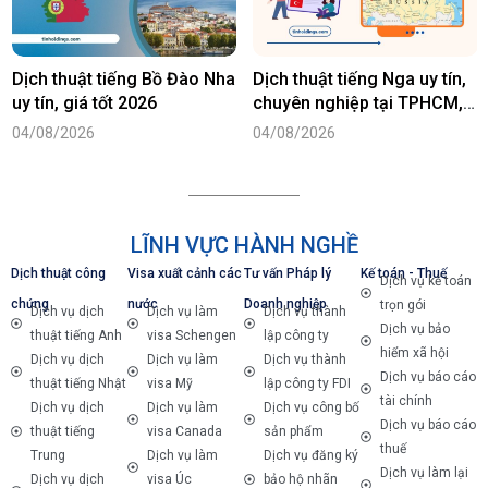
Dịch thuật tiếng Bồ Đào Nha
Dịch thuật tiếng Nga uy tín,
uy tín, giá tốt 2026
chuyên nghiệp tại TPHCM,
Hà Nội
04/08/2026
04/08/2026
LĨNH VỰC HÀNH NGHỀ
Dịch thuật công
Visa xuất cảnh các
Tư vấn Pháp lý
Kế toán - Thuế
Dịch vụ kế toán
chứng
nước
Doanh nghiệp
trọn gói
Dịch vụ dịch
Dịch vụ làm
Dịch vụ thành
Dịch vụ bảo
thuật tiếng Anh
visa Schengen
lập công ty
hiểm xã hội
Dịch vụ dịch
Dịch vụ làm
Dịch vụ thành
Dịch vụ báo cáo
thuật tiếng Nhật
visa Mỹ
lập công ty FDI
tài chính
Dịch vụ dịch
Dịch vụ làm
Dịch vụ công bố
Dịch vụ báo cáo
thuật tiếng
visa Canada
sản phẩm
thuế
Trung
Dịch vụ làm
Dịch vụ đăng ký
Dịch vụ làm lại
Dịch vụ dịch
visa Úc
bảo hộ nhãn