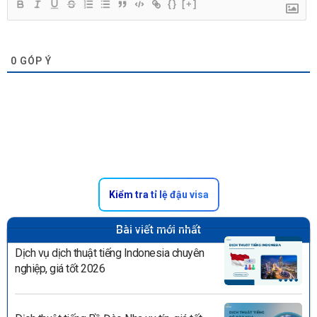
{}
[+]
0
GÓP Ý
Kiểm tra tỉ lệ đậu visa
Bài viết mới nhất
Dịch vụ dịch thuật tiếng Indonesia chuyên
nghiệp, giá tốt 2026