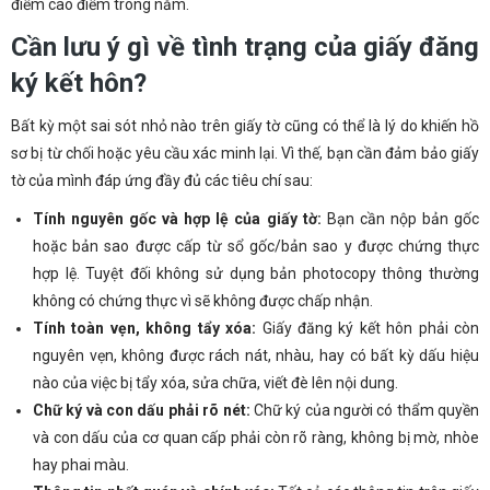
điểm cao điểm trong năm.
Cần lưu ý gì về tình trạng của giấy đăng
ký kết hôn?
Bất kỳ một sai sót nhỏ nào trên giấy tờ cũng có thể là lý do khiến hồ
sơ bị từ chối hoặc yêu cầu xác minh lại. Vì thế, bạn cần đảm bảo giấy
tờ của mình đáp ứng đầy đủ các tiêu chí sau:
Tính nguyên gốc và hợp lệ của giấy tờ:
Bạn cần nộp bản gốc
hoặc bản sao được cấp từ sổ gốc/bản sao y được chứng thực
hợp lệ. Tuyệt đối không sử dụng bản photocopy thông thường
không có chứng thực vì sẽ không được chấp nhận.
Tính toàn vẹn, không tẩy xóa:
Giấy đăng ký kết hôn phải còn
nguyên vẹn, không được rách nát, nhàu, hay có bất kỳ dấu hiệu
nào của việc bị tẩy xóa, sửa chữa, viết đè lên nội dung.
Chữ ký và con dấu phải rõ nét:
Chữ ký của người có thẩm quyền
và con dấu của cơ quan cấp phải còn rõ ràng, không bị mờ, nhòe
hay phai màu.