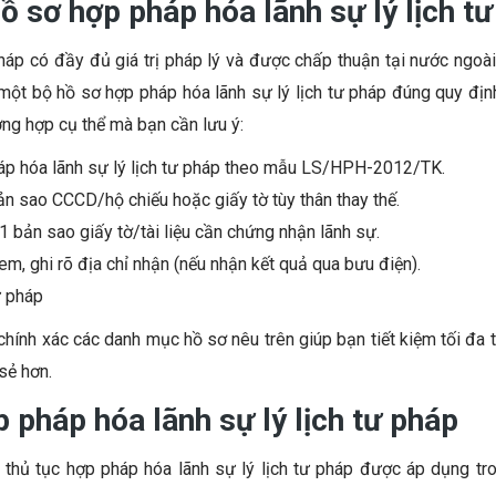
ồ sơ hợp pháp hóa lãnh sự lý lịch t
pháp có đầy đủ giá trị pháp lý và được chấp thuận tại nước ngoà
 một bộ hồ sơ hợp pháp hóa lãnh sự lý lịch tư pháp đúng quy địn
ường hợp cụ thể mà bạn cần lưu ý:
háp hóa lãnh sự lý lịch tư pháp theo mẫu LS/HPH-2012/TK.
n sao CCCD/hộ chiếu hoặc giấy tờ tùy thân thay thế.
1 bản sao giấy tờ/tài liệu cần chứng nhận lãnh sự.
em, ghi rõ địa chỉ nhận (nếu nhận kết quả qua bưu điện).
ư pháp
hính xác các danh mục hồ sơ nêu trên giúp bạn tiết kiệm tối đa th
sẻ hơn.
 pháp hóa lãnh sự lý lịch tư pháp
 thủ tục hợp pháp hóa lãnh sự lý lịch tư pháp được áp dụng tr