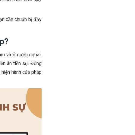
ạn cần chuẩn bị đầy
áp?
Nam và ở nước ngoài.
iền án tiền sự. Đồng
h hiện hành của pháp