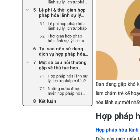
lãnh sự lý lịch tư pháp
ngoài
giấy tờ, tài liệu nước
Lệ phí & thời gian hợp
ngoài sử dụng tại Việt
pháp hóa lãnh sự lý
Nam
lịch tư pháp
Lệ phí hợp pháp hóa
lãnh sự lý lịch tư pháp
Thời gian hợp pháp
hóa lãnh sự lý lịch tư
pháp
Tại sao nên sử dụng
dịch vụ hợp pháp hóa
lý lịch tư pháp tại TIN
Một số câu hỏi thường
Holdings?
gặp về thủ tục hợp
pháp hóa lãnh sự lý
Hợp pháp hóa lãnh sự
lịch tư pháp
lý lịch tư pháp ở đâu?
Bạn đang gặp khó k
Những nước được
làm chậm trễ kế hoạc
miễn hợp pháp hóa
lãnh sự lý lịch tư
Kết luận
hóa lãnh sự mới nhấ
pháp?
Hợp pháp hó
Hợp pháp hóa lãnh s
Điều này giúp giấy 