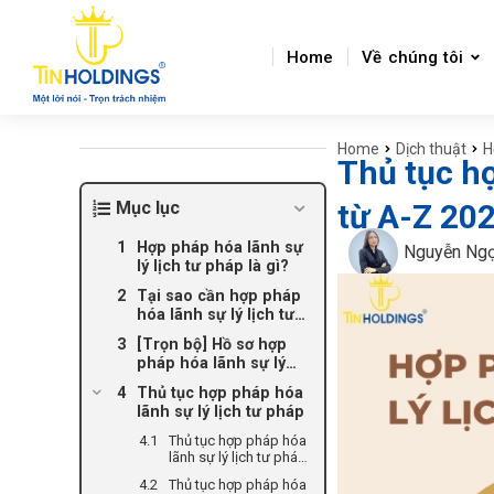
Home
Về chúng tôi
Home
Dịch thuật
H
You are here:
Thủ tục hợ
Mục lục
từ A-Z 20
Hợp pháp hóa lãnh sự
Nguyễn Ng
lý lịch tư pháp là gì?
Tại sao cần hợp pháp
hóa lãnh sự lý lịch tư
pháp?
[Trọn bộ] Hồ sơ hợp
pháp hóa lãnh sự lý
lịch tư pháp
Thủ tục hợp pháp hóa
lãnh sự lý lịch tư pháp
Thủ tục hợp pháp hóa
lãnh sự lý lịch tư pháp
giấy tờ, tài liệu của Việt
Thủ tục hợp pháp hóa
Nam sử dụng tại nước