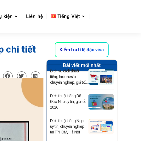
ự kiện
Liên hệ
Tiếng Việt
 chi tiết
Kiểm tra tỉ lệ đậu visa
Bài viết mới nhất
Dịch vụ dịch thuật
tiếng Indonesia
chuyên nghiệp, giá tốt
2026
Dịch thuật tiếng Bồ
Đào Nha uy tín, giá tốt
2026
Dịch thuật tiếng Nga
uy tín, chuyên nghiệp
tại TPHCM, Hà Nội