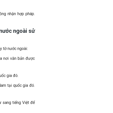
công nhận hợp pháp.
u nước ngoài sử
ấy tờ nước ngoài:
ia nơi văn bản được
uốc gia đó.
Nam tại quốc gia đó.
ự sang tiếng Việt để