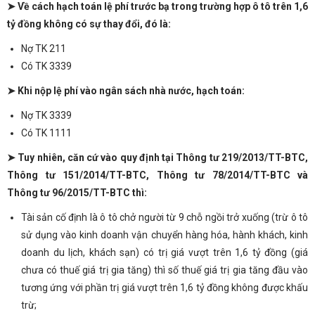
➤ Về cách hạch toán lệ phí trước bạ trong trường hợp ô tô trên 1,6
tỷ đồng không có sự thay đổi, đó là:
Nợ TK 211
Có TK 3339
➤ Khi nộp lệ phí vào ngân sách nhà nước, hạch toán:
Nợ TK 3339
Có TK 1111
➤ Tuy nhiên, căn cứ vào quy định tại Thông tư 219/2013/TT-BTC,
Thông tư 151/2014/TT-BTC, Thông tư 78/2014/TT-BTC và
Thông tư 96/2015/TT-BTC thì:
Tài sản cố định là ô tô chở người từ 9 chỗ ngồi trở xuống (trừ ô tô
sử dụng vào kinh doanh vận chuyển hàng hóa, hành khách, kinh
doanh du lịch, khách sạn) có trị giá vượt trên 1,6 tỷ đồng (giá
chưa có thuế giá trị gia tăng) thì số thuế giá trị gia tăng đầu vào
tương ứng với phần trị giá vượt trên 1,6 tỷ đồng không được khấu
trừ;