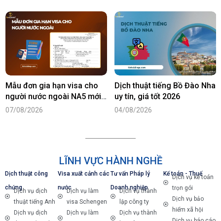
Mẫu đơn gia hạn visa cho
Dịch thuật tiếng Bồ Đào Nha
người nước ngoài NA5 mới
uy tín, giá tốt 2026
nhất năm 2026
07/08/2026
04/08/2026
LĨNH VỰC HÀNH NGHỀ
Dịch thuật công
Visa xuất cảnh các
Tư vấn Pháp lý
Kế toán - Thuế
Dịch vụ kế toán
chứng
nước
Doanh nghiệp
trọn gói
Dịch vụ dịch
Dịch vụ làm
Dịch vụ thành
Dịch vụ bảo
thuật tiếng Anh
visa Schengen
lập công ty
hiểm xã hội
Dịch vụ dịch
Dịch vụ làm
Dịch vụ thành
Dịch vụ báo cáo