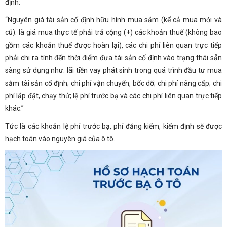
định:
“Nguyên giá tài sản cố định hữu hình mua sắm (kể cả mua mới và
cũ): là giá mua thực tế phải trả cộng (+) các khoản thuế (không bao
gồm các khoản thuế được hoàn lại), các chi phí liên quan trực tiếp
phải chi ra tính đến thời điểm đưa tài sản cố định vào trạng thái sẵn
sàng sử dụng như: lãi tiền vay phát sinh trong quá trình đầu tư mua
sắm tài sản cố định; chi phí vận chuyển, bốc dỡ; chi phí nâng cấp; chi
phí lắp đặt, chạy thử; lệ phí trước bạ và các chi phí liên quan trực tiếp
khác.”
Tức là các khoản lệ phí trước bạ, phí đăng kiểm, kiểm định sẽ được
hạch toán vào nguyên giá của ô tô.