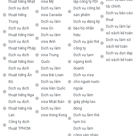
thuật tiếng Nhật
visa Mỹ
lập công ty FDI
tài chính
Dịch vụ dịch
Dịch vụ làm
Dịch vụ công bố
Dịch vụ báo cáo
thuật tiếng
visa Canada
sản phẩm
thuế
Trung
Dịch vụ làm
Dịch vụ đăng ký
Dịch vụ làm lại
Dịch vụ dịch
visa Úc
bảo hộ nhãn
sổ sách kế toán
thuật tiếng Hàn
Dịch vụ làm
hiệu
Dịch vụ làm sổ
Dịch vụ dịch
visa Anh
Dịch vụ giải thể
sách kế toán
thuật tiếng Pháp
Dịch vụ làm
công ty
Dịch vụ dọn dẹp
Dịch vụ dịch
visa Trung
Dịch vụ tạm
sổ sách kế toán
thuật tiếng Đức
Quốc
ngừng kinh
Dịch vụ dịch
Dịch vụ làm
doanh
thuật tiếng Ấn
visa Đài Loan
Dịch vụ visa
Độ
Dịch vụ làm
cho người nước
Dịch vụ dịch
visa Hàn Quốc
ngoài
thuật tiếng Nga
Dịch vụ làm
Dịch vụ làm
Dịch vụ dịch
visa Nhật Bản
giấy phép lao
thuật tiếng Hà
Dịch vụ làm
động
Lan
visa Hong Kong
Dịch vụ làm thẻ
Công ty dịch
tạm trú
thuật TPHCM
Dịch vụ làm
công văn nhập