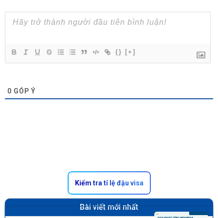
{}
[+]
0
GÓP Ý
Kiểm tra tỉ lệ đậu visa
Bài viết mới nhất