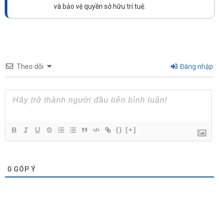
và bảo vệ quyền sở hữu trí tuệ.
Theo dõi
Đăng nhập
{}
[+]
0
GÓP Ý