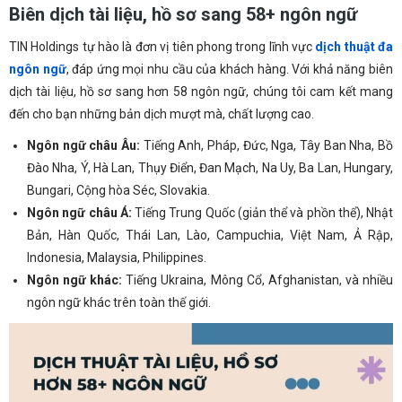
Biên dịch tài liệu, hồ sơ sang 58+ ngôn ngữ
TIN Holdings tự hào là đơn vị tiên phong trong lĩnh vực
dịch thuật đa
ngôn ngữ
, đáp ứng mọi nhu cầu của khách hàng. Với khả năng biên
dịch tài liệu, hồ sơ sang hơn 58 ngôn ngữ, chúng tôi cam kết mang
đến cho bạn những bản dịch mượt mà, chất lượng cao.
Ngôn ngữ châu Âu
:
Tiếng Anh, Pháp, Đức, Nga, Tây Ban Nha, Bồ
Đào Nha, Ý, Hà Lan, Thụy Điển, Đan Mạch, Na Uy, Ba Lan, Hungary,
Bungari, Cộng hòa Séc, Slovakia.
Ngôn ngữ châu Á
:
Tiếng Trung Quốc (giản thể và phồn thể), Nhật
Bản, Hàn Quốc, Thái Lan, Lào, Campuchia, Việt Nam, Ả Rập,
Indonesia, Malaysia, Philippines.
Ngôn ngữ khác
:
Tiếng Ukraina, Mông Cổ, Afghanistan, và nhiều
ngôn ngữ khác trên toàn thế giới.