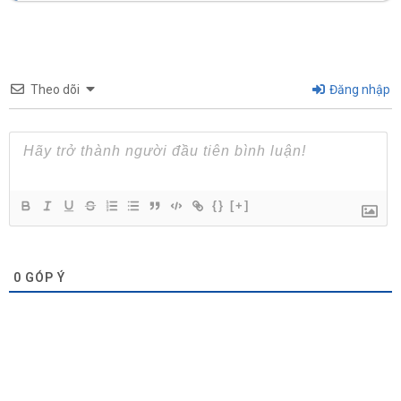
Theo dõi
Đăng nhập
{}
[+]
0
GÓP Ý