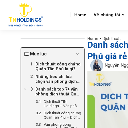
Home
Về chúng tôi
Home
Dịch thuật
You are here:
Danh sách
Mục lục
Phú giá rẻ
Dịch thuật công chứng
Nguyễn Ng
Quận Tân Phú là gì?
Những tiêu chí lựa
chọn văn phòng dịch
thuật công chứng
Danh sách top 7+ văn
Quận Tân Phú
phòng dịch thuật Quận
Tân Phú
Dịch thuật TIN
Holdings – Văn phòng
dịch thuật Quận Tân
Dịch thuật công chứng
Phú hàng đầu Việt
Quận Tân Phú – Dịch
Nam
Thuật Số 1
Văn phòng công