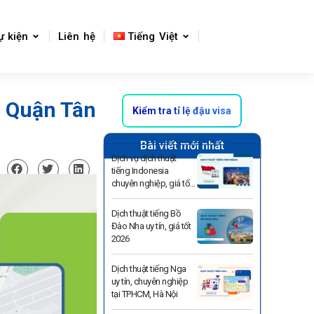
ự kiện
Liên hệ
Tiếng Việt
g Quận Tân
Kiểm tra tỉ lệ đậu visa
Bài viết mới nhất
Dịch vụ dịch thuật
tiếng Indonesia
chuyên nghiệp, giá tốt
2026
Dịch thuật tiếng Bồ
Đào Nha uy tín, giá tốt
2026
Dịch thuật tiếng Nga
uy tín, chuyên nghiệp
tại TPHCM, Hà Nội