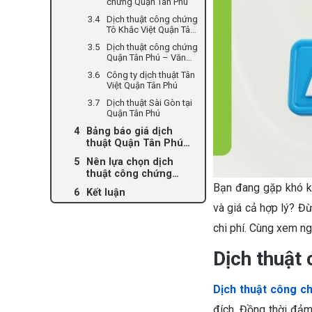
chứng Quận Tân Phú
Dịch thuật công chứng
Tô Khắc Việt Quận Tân
Phú
Dịch thuật công chứng
Quận Tân Phú – Văn
phòng Công chứng
Công ty dịch thuật Tân
Đồng Tâm
Việt Quận Tân Phú
Dịch thuật Sài Gòn tại
Quận Tân Phú
Bảng báo giá dịch
thuật Quận Tân Phú
[Mới nhất]
Nên lựa chọn dịch
thuật công chứng
Quận Tân Phú ở đâu?
Bạn đang gặp khó k
Kết luận
và giá cả hợp lý? Đừ
chi phí. Cùng xem n
Dịch thuật
Dịch thuật công c
đích. Đồng thời đảm