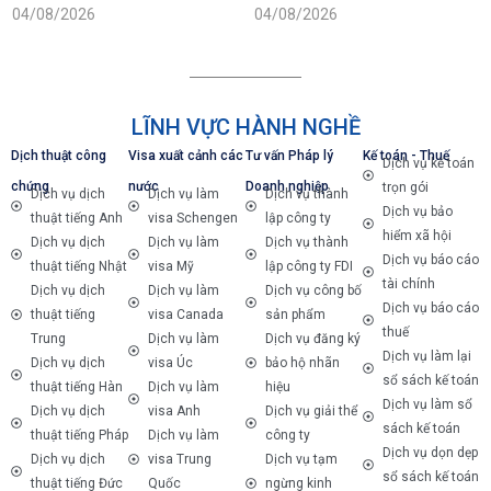
Hà Nội
04/08/2026
04/08/2026
LĨNH VỰC HÀNH NGHỀ
Dịch thuật công
Visa xuất cảnh các
Tư vấn Pháp lý
Kế toán - Thuế
Dịch vụ kế toán
chứng
nước
Doanh nghiệp
trọn gói
Dịch vụ dịch
Dịch vụ làm
Dịch vụ thành
Dịch vụ bảo
thuật tiếng Anh
visa Schengen
lập công ty
hiểm xã hội
Dịch vụ dịch
Dịch vụ làm
Dịch vụ thành
Dịch vụ báo cáo
thuật tiếng Nhật
visa Mỹ
lập công ty FDI
tài chính
Dịch vụ dịch
Dịch vụ làm
Dịch vụ công bố
Dịch vụ báo cáo
thuật tiếng
visa Canada
sản phẩm
thuế
Trung
Dịch vụ làm
Dịch vụ đăng ký
Dịch vụ làm lại
Dịch vụ dịch
visa Úc
bảo hộ nhãn
sổ sách kế toán
thuật tiếng Hàn
Dịch vụ làm
hiệu
Dịch vụ làm sổ
Dịch vụ dịch
visa Anh
Dịch vụ giải thể
sách kế toán
thuật tiếng Pháp
Dịch vụ làm
công ty
Dịch vụ dọn dẹp
Dịch vụ dịch
visa Trung
Dịch vụ tạm
sổ sách kế toán
thuật tiếng Đức
Quốc
ngừng kinh