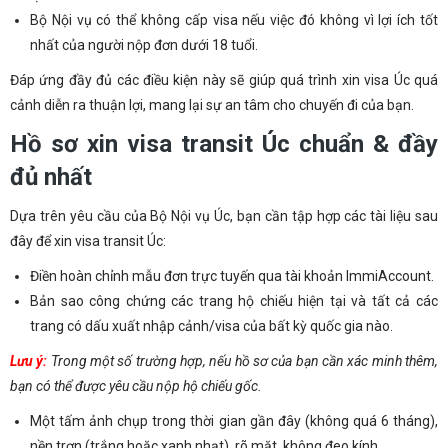
Bộ Nội vụ có thể không cấp visa nếu việc đó không vì lợi ích tốt
nhất của người nộp đơn dưới 18 tuổi.
Đáp ứng đầy đủ các điều kiện này sẽ giúp quá trình xin visa Úc quá
cảnh diễn ra thuận lợi, mang lại sự an tâm cho chuyến đi của bạn.
Hồ sơ xin visa transit Úc chuẩn & đầy
đủ nhất
Dựa trên yêu cầu của Bộ Nội vụ Úc, bạn cần tập hợp các tài liệu sau
đây để xin visa transit Úc:
Điền hoàn chỉnh mẫu đơn trực tuyến qua tài khoản ImmiAccount.
Bản sao công chứng các trang hộ chiếu hiện tại và tất cả các
trang có dấu xuất nhập cảnh/visa của bất kỳ quốc gia nào.
Lưu ý:
Trong một số trường hợp, nếu hồ sơ của bạn cần xác minh thêm,
bạn có thể được yêu cầu nộp hộ chiếu gốc.
Một tấm ảnh chụp trong thời gian gần đây (không quá 6 tháng),
nền trơn (trắng hoặc xanh nhạt), rõ mặt, không đeo kính.