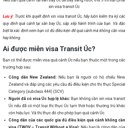
Nếu bạn quá cảnh tại sân bay Úc để bay sang nước thứ 3 thì bạn phải
xin visa transit Úc
Lưu ý:
Trước khi quyết định xin visa transit Úc, hãy luôn kiểm tra kỹ các
quy định quá cảnh tại sân bay Úc, sắp xếp hành trình của bạn. Và đặc
biệt là xác định xem bạn có đủ điều kiện để quá cảnh mà không cần visa
hay không.
Ai được miễn visa Transit Úc?
Bạn có thể được miễn visa quá cảnh Úc nếu bạn thuộc một trong các
trường hợp sau:
Công dân New Zealand:
Nếu bạn là người có hộ chiếu New
Zealand và đáp ứng các yêu cầu đủ điều kiện cho thị thực Special
Category (subclass 444) (SCV).
Người đã có visa Úc hợp lệ khác:
Bạn không cần xin visa transit
Úc nếu đã có một loại thị thực Úc tạm thời hoặc thường trú khác
còn hiệu lực. Và thị thực đó cho phép bạn quá cảnh Úc.
Công dân của các quốc gia đủ điều kiện quá cảnh không cần
visa (TWOV – Transit Without a Visa):
Nếu bạn là công dân của