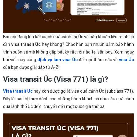
Bạn có đang lên kế hoạch quá cảnh tại Úc và băn khoăn liệu mình có
cần
visa transit Úc
hay không? Chắc hẳn bạn muốn đảm bảo hành
trình suôn sẻ mà không gặp bất kỳ rắc rối nào tại sân bay. Xem ngay
bài viết này cùng
dịch vụ làm visa Úc
để mọi thắc mắc về
visa Úc
của bạn được giải đáp từ A-Z!
Visa transit Úc (Visa 771) là gì?
Visa transit Úc
hay còn được gọi là visa quá cảnh Úc (subclass 771).
Đây là loại thị thực dành cho những hành khách có nhu cầu quá cảnh
qua lãnh thổ Úc để di chuyển đến một quốc gia thứ ba.