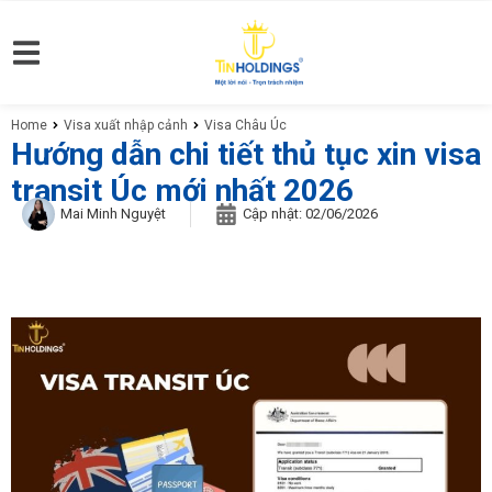
Home
Visa xuất nhập cảnh
Visa Châu Úc
You are here:
Hướng dẫn chi tiết thủ tục xin visa
transit Úc mới nhất 2026
Mai Minh Nguyệt
Cập nhật:
02/06/2026