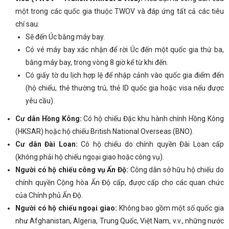
một trong các quốc gia thuộc TWOV và đáp ứng tất cả các tiêu
chí sau:
Sẽ đến Úc bằng máy bay.
Có vé máy bay xác nhận để rời Úc đến một quốc gia thứ ba,
bằng máy bay, trong vòng 8 giờ kể từ khi đến.
Có giấy tờ du lịch hợp lệ để nhập cảnh vào quốc gia điểm đến
(hộ chiếu, thẻ thường trú, thẻ ID quốc gia hoặc visa nếu được
yêu cầu).
Cư dân Hồng Kông:
Có hộ chiếu Đặc khu hành chính Hồng Kông
(HKSAR) hoặc hộ chiếu British National Overseas (BNO).
Cư dân Đài Loan:
Có hộ chiếu do chính quyền Đài Loan cấp
(không phải hộ chiếu ngoại giao hoặc công vụ).
Người có hộ chiếu công vụ Ấn Độ:
Công dân sở hữu hộ chiếu do
chính quyền Cộng hòa Ấn Độ cấp, được cấp cho các quan chức
của Chính phủ Ấn Độ.
Người có hộ chiếu ngoại giao:
Không bao gồm một số quốc gia
như Afghanistan, Algeria, Trung Quốc, Việt Nam, v.v., những nước