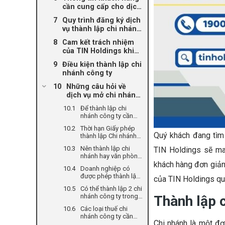
nhánh công ty
cần cung cấp cho dịch
vụ thành lập chi nhánh
Quy trình đăng ký dịch
công ty TIN Holdings
vụ thành lập chi nhánh
tại TIN Holdings
Cam kết trách nhiệm
của TIN Holdings khi
cung cấp dịch vụ
Điều kiện thành lập chi
thành lập chi nhánh
nhánh công ty
Những câu hỏi về
dịch vụ mở chi nhánh
công ty thường gặp
Để thành lập chi
nhánh công ty cần
phải chuẩn bị những
Thời hạn Giấy phép
gì?
Quý khách đang tì
thành lập Chi nhánh
là bao lâu?
Nên thành lập chi
TIN Holdings sẽ ma
nhánh hay văn phòng
đại diện?
khách hàng đơn giản 
Doanh nghiệp có
được phép thành lập
của TIN Holdings qua
chi nhánh khác tỉnh
Có thể thành lập 2 chi
không?
nhánh công ty trong
Thành lập
c
cùng 1 tỉnh không?
Các loại thuế chi
nhánh công ty cần
Chi nhánh là một đơ
phải nộp?