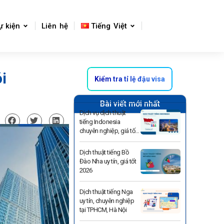
ự kiện
Liên hệ
Tiếng Việt
i
Kiểm tra tỉ lệ đậu visa
Bài viết mới nhất
Dịch vụ dịch thuật
tiếng Indonesia
chuyên nghiệp, giá tốt
2026
Dịch thuật tiếng Bồ
Đào Nha uy tín, giá tốt
2026
Dịch thuật tiếng Nga
uy tín, chuyên nghiệp
tại TPHCM, Hà Nội