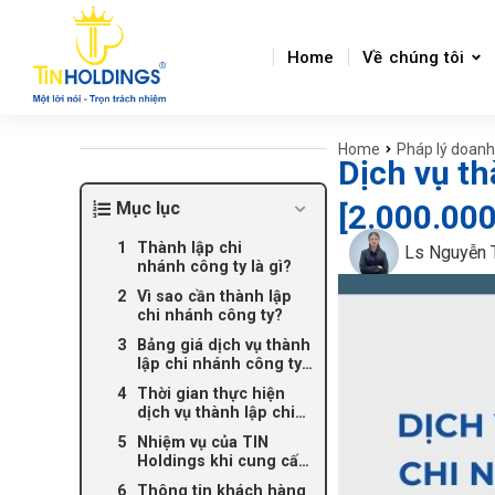
Home
Về chúng tôi
Home
Pháp lý doanh
You are here:
Dịch vụ th
Mục lục
[2.000.00
Thành lập chi
Ls Nguyễn 
nhánh công ty là gì?
Vì sao cần thành lập
chi nhánh công ty?
Bảng giá dịch vụ thành
lập chi nhánh công ty
trọn gói
Thời gian thực hiện
dịch vụ thành lập chi
nhánh công ty tại TIN
Nhiệm vụ của TIN
Holdings
Holdings khi cung cấp
dịch vụ thành lập chi
Thông tin khách hàng