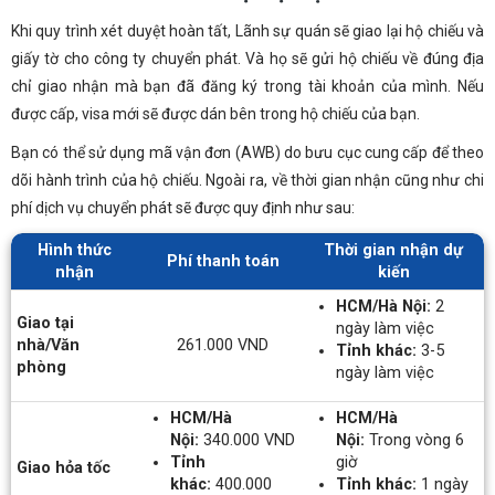
Khi quy trình xét duyệt hoàn tất, Lãnh sự quán sẽ giao lại hộ chiếu và
giấy tờ cho công ty chuyển phát. Và họ sẽ gửi hộ chiếu về đúng địa
chỉ giao nhận mà bạn đã đăng ký trong tài khoản của mình. Nếu
được cấp, visa mới sẽ được dán bên trong hộ chiếu của bạn.
Bạn có thể sử dụng mã vận đơn (AWB) do bưu cục cung cấp để theo
dõi hành trình của hộ chiếu. Ngoài ra, về thời gian nhận cũng như chi
phí dịch vụ chuyển phát sẽ được quy định như sau:
Hình thức
Thời gian nhận dự
Phí thanh toán
nhận
kiến
HCM/Hà Nội:
2
Giao tại
ngày làm việc
nhà/Văn
261.000 VND
Tỉnh khác:
3-5
phòng
ngày làm việc
HCM/Hà
HCM/Hà
Nội:
340.000 VND
Nội:
Trong vòng 6
Tỉnh
giờ
Giao hỏa tốc
khác:
400.000
Tỉnh khác:
1 ngày