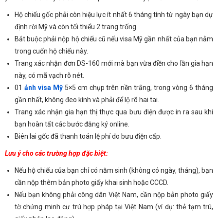
Hộ chiếu gốc phải còn hiệu lực ít nhất 6 tháng tính từ ngày bạn dự
định rời Mỹ và còn tối thiểu 2 trang trống.
Bắt buộc phải nộp hộ chiếu cũ nếu visa Mỹ gần nhất của bạn nằm
trong cuốn hộ chiếu này.
Trang xác nhận đơn DS-160 mới mà bạn vừa điền cho lần gia hạn
này, có mã vạch rõ nét.
01
ảnh visa Mỹ
5×5 cm chụp trên nền trắng, trong vòng 6 tháng
gần nhất, không đeo kính và phải để lộ rõ hai tai.
Trang xác nhận gia hạn thị thực qua bưu điện được in ra sau khi
bạn hoàn tất các bước đăng ký online.
Biên lai gốc đã thanh toán lệ phí do bưu điện cấp.
Lưu ý cho các trường hợp đặc biệt:
Nếu hộ chiếu của bạn chỉ có năm sinh (không có ngày, tháng), bạn
cần nộp thêm bản photo giấy khai sinh hoặc CCCD.
Nếu bạn không phải công dân Việt Nam, cần nộp bản photo giấy
tờ chứng minh cư trú hợp pháp tại Việt Nam (ví dụ: thẻ tạm trú,