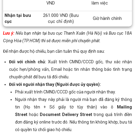
VND
làm việc
Nhận tại bưu
261.000 VND (Bưu
Giờ hành chính
cục
cục chỉ định)
Lưu ý:
Nếu bạn nhận tại bưu cục Thanh Xuân (Hà Nội) và Bưu cục 18A
Cộng Hòa (TP.HCM) thì sẽ được miễn phí chuyến phát.
Để nhận được hộ chiếu, bạn cần tuân thủ quy định sau:
Đối với chính chủ:
Xuất trình CMND/CCCD gốc, thư xác nhận
cuộc hẹn/phỏng vấn, Email hoặc tin nhắn thông báo tình trạng
chuyển phát để bưu tá đối chiếu.
Đối với người nhận thay (Người được ủy quyền):
Phải xuất trình CMND/CCCD gốc của người nhận thay.
Người nhận thay này phải là người mà bạn đã đăng ký thông
tin (Họ tên + Số giấy tờ tùy thân) vào ô
Mailing
Street
hoặc
Document Delivery Street
trong quá trình điền
đơn đăng ký online trước đó. Nếu thông tin không khớp, bưu tá
có quyền từ chối giao hộ chiếu.