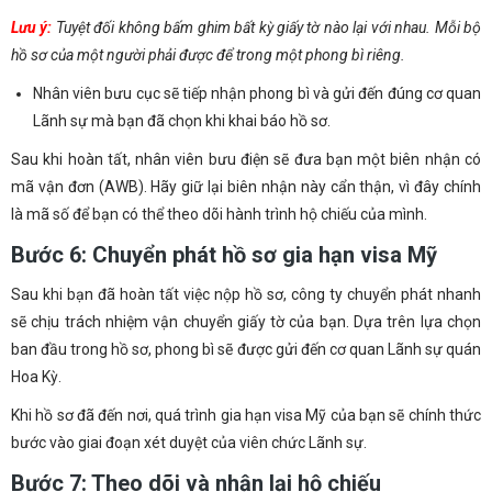
Lưu ý:
Tuyệt đối không bấm ghim bất kỳ giấy tờ nào lại với nhau. Mỗi bộ
hồ sơ của một người phải được để trong một phong bì riêng.
Nhân viên bưu cục sẽ tiếp nhận phong bì và gửi đến đúng cơ quan
Lãnh sự mà bạn đã chọn khi khai báo hồ sơ.
Sau khi hoàn tất, nhân viên bưu điện sẽ đưa bạn một biên nhận có
mã vận đơn (AWB). Hãy giữ lại biên nhận này cẩn thận, vì đây chính
là mã số để bạn có thể theo dõi hành trình hộ chiếu của mình.
Bước 6: Chuyển phát hồ sơ gia hạn visa Mỹ
Sau khi bạn đã hoàn tất việc nộp hồ sơ, công ty chuyển phát nhanh
sẽ chịu trách nhiệm vận chuyển giấy tờ của bạn. Dựa trên lựa chọn
ban đầu trong hồ sơ, phong bì sẽ được gửi đến cơ quan Lãnh sự quán
Hoa Kỳ.
Khi hồ sơ đã đến nơi, quá trình gia hạn visa Mỹ của bạn sẽ chính thức
bước vào giai đoạn xét duyệt của viên chức Lãnh sự.
Bước 7: Theo dõi và nhận lại hộ chiếu