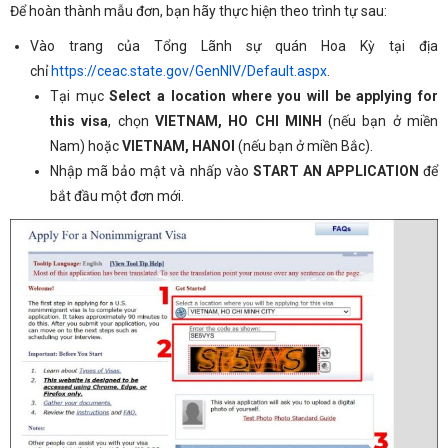
Để hoàn thành mẫu đơn, bạn hãy thực hiện theo trình tự sau:
Vào trang của Tổng Lãnh sự quán Hoa Kỳ tại địa
chỉ
https://ceac.state.gov/GenNIV/Default.aspx
.
Tại mục
Select a location where you will be applying for
this visa
, chọn
VIETNAM, HO CHI MINH
(nếu bạn ở miền
Nam) hoặc
VIETNAM, HANOI
(nếu bạn ở miền Bắc).
Nhập mã bảo mật và nhấp vào
START AN APPLICATION
để
bắt đầu một đơn mới.