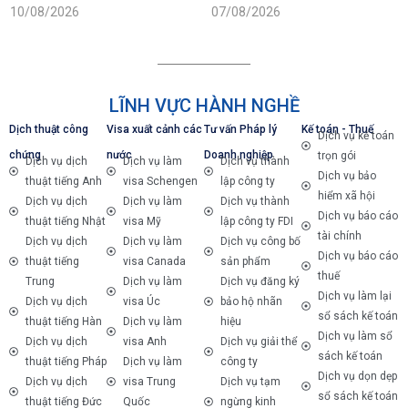
năm 2026
nhất năm 2026
10/08/2026
07/08/2026
LĨNH VỰC HÀNH NGHỀ
Dịch thuật công
Visa xuất cảnh các
Tư vấn Pháp lý
Kế toán - Thuế
Dịch vụ kế toán
chứng
nước
Doanh nghiệp
trọn gói
Dịch vụ dịch
Dịch vụ làm
Dịch vụ thành
Dịch vụ bảo
thuật tiếng Anh
visa Schengen
lập công ty
hiểm xã hội
Dịch vụ dịch
Dịch vụ làm
Dịch vụ thành
Dịch vụ báo cáo
thuật tiếng Nhật
visa Mỹ
lập công ty FDI
tài chính
Dịch vụ dịch
Dịch vụ làm
Dịch vụ công bố
Dịch vụ báo cáo
thuật tiếng
visa Canada
sản phẩm
thuế
Trung
Dịch vụ làm
Dịch vụ đăng ký
Dịch vụ làm lại
Dịch vụ dịch
visa Úc
bảo hộ nhãn
sổ sách kế toán
thuật tiếng Hàn
Dịch vụ làm
hiệu
Dịch vụ làm sổ
Dịch vụ dịch
visa Anh
Dịch vụ giải thể
sách kế toán
thuật tiếng Pháp
Dịch vụ làm
công ty
Dịch vụ dọn dẹp
Dịch vụ dịch
visa Trung
Dịch vụ tạm
sổ sách kế toán
thuật tiếng Đức
Quốc
ngừng kinh