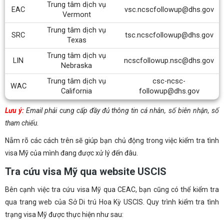
Trung tâm dịch vụ
EAC
vsc.ncscfollowup@dhs.gov
Vermont
Trung tâm dịch vụ
SRC
tsc.ncscfollowup@dhs.gov
Texas
Trung tâm dịch vụ
LIN
ncscfollowup.nsc@dhs.gov
Nebraska
Trung tâm dịch vụ
csc-ncsc-
WAC
California
followup@dhs.gov
Lưu ý:
Email phải cung cấp đầy đủ thông tin cá nhân, số biên nhận, số
tham chiếu.
Nẵm rõ các cách trên sẽ giúp bạn chủ động trong việc kiểm tra tình
visa Mỹ của mình đang được xử lý đến đâu.
Tra cứu visa Mỹ qua website USCIS
Bên cạnh việc tra cứu visa Mỹ qua CEAC, bạn cũng có thể kiểm tra
qua trang web của Sở Di trú Hoa Kỳ USCIS. Quy trình kiểm tra tình
trạng visa Mỹ được thực hiện như sau: