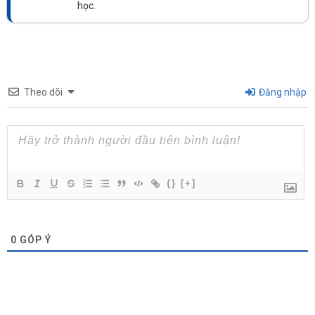
học.
Theo dõi
Đăng nhập
{}
[+]
0
GÓP Ý