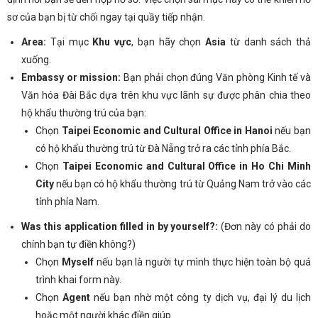
sơ của bạn bị từ chối ngay tại quầy tiếp nhận.
Area:
Tại mục
Khu vực
, bạn hãy chọn
Asia
từ danh sách thả
xuống.
Embassy or mission:
Bạn phải chọn đúng Văn phòng Kinh tế và
Văn hóa Đài Bắc dựa trên khu vực lãnh sự được phân chia theo
hộ khẩu thường trú của bạn:
Chọn
Taipei Economic and Cultural Office in Hanoi
nếu bạn
có hộ khẩu thường trú từ Đà Nẵng trở ra các tỉnh phía Bắc.
Chọn
Taipei Economic and Cultural Office in Ho Chi Minh
City
nếu bạn có hộ khẩu thường trú từ Quảng Nam trở vào các
tỉnh phía Nam.
Was this application filled in by yourself?:
(Đơn này có phải do
chính bạn tự điền không?)
Chọn
Myself
nếu bạn là người tự mình thực hiện toàn bộ quá
trình khai form này.
Chọn
Agent
nếu bạn nhờ một công ty dịch vụ, đại lý du lịch
hoặc một người khác điền giúp.