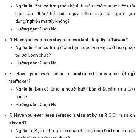
Nghĩa là:
Bạn có từng mắc bệnh truyền nhiễm nguy hiểm, rối
loạn tâm thần/thể chất nguy hiểm, hoặc là người lạm
dụng/nghiện ma túy không?
Hướng dẫn:
Chọn
No
.
D. Have you ever overstayed or worked illegally in Taiwan?
Nghĩa là:
Bạn có từng ở quá hạn hoặc làm việc bất hợp pháp
tại Đài Loan chưa?
Hướng dẫn:
Chọn
No
.
E. Have you ever been a controlled substance (drug)
trafficker?
Nghĩa là:
Bạn có từng là người buôn bán chất cấm (ma túy)
chưa?
Hướng dẫn:
Chọn
No
.
F. Have you ever been refused a visa at by an R.O.C. mission
abroad?
Nghĩa là:
Bạn có từng bị cơ quan đại diện của Đài Loan ở nước