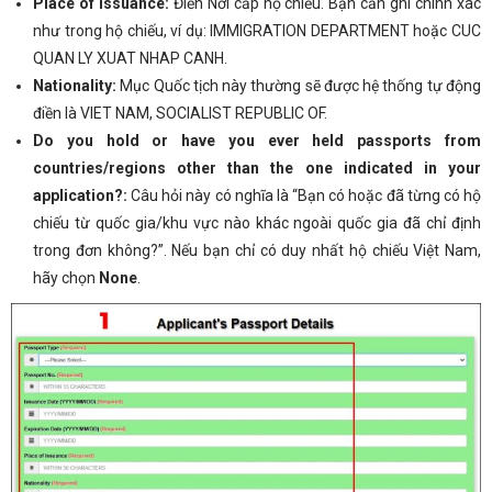
Place of Issuance:
Điền Nơi cấp hộ chiếu. Bạn cần ghi chính xác
như trong hộ chiếu, ví dụ: IMMIGRATION DEPARTMENT hoặc CUC
QUAN LY XUAT NHAP CANH.
Nationality:
Mục Quốc tịch này thường sẽ được hệ thống tự động
điền là VIET NAM, SOCIALIST REPUBLIC OF.
Do you hold or have you ever held passports from
countries/regions other than the one indicated in your
application?:
Câu hỏi này có nghĩa là “Bạn có hoặc đã từng có hộ
chiếu từ quốc gia/khu vực nào khác ngoài quốc gia đã chỉ định
trong đơn không?”. Nếu bạn chỉ có duy nhất hộ chiếu Việt Nam,
hãy chọn
None
.