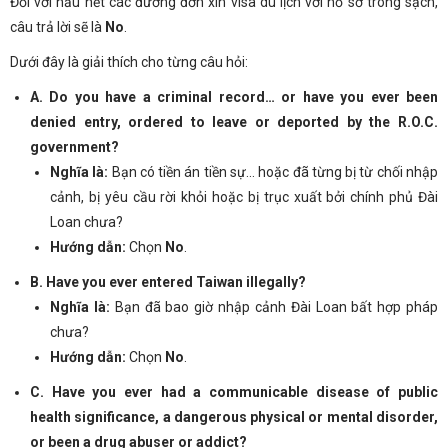
Đối với hầu hết các đương đơn xin visa du lịch với hồ sơ trong sạch,
câu trả lời sẽ là
No
.
Dưới đây là giải thích cho từng câu hỏi:
A. Do you have a criminal record… or have you ever been
denied entry, ordered to leave or deported by the R.O.C.
government?
Nghĩa là:
Bạn có tiền án tiền sự… hoặc đã từng bị từ chối nhập
cảnh, bị yêu cầu rời khỏi hoặc bị trục xuất bởi chính phủ Đài
Loan chưa?
Hướng dẫn:
Chọn
No
.
B. Have you ever entered Taiwan illegally?
Nghĩa là:
Bạn đã bao giờ nhập cảnh Đài Loan bất hợp pháp
chưa?
Hướng dẫn:
Chọn
No
.
C. Have you ever had a communicable disease of public
health significance, a dangerous physical or mental disorder,
or been a drug abuser or addict?