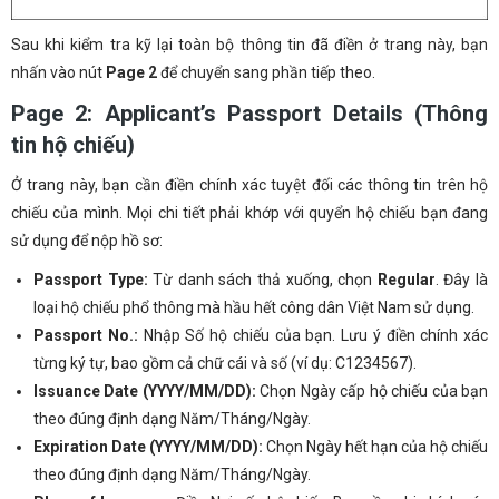
Sau khi kiểm tra kỹ lại toàn bộ thông tin đã điền ở trang này, bạn
nhấn vào nút
Page 2
để chuyển sang phần tiếp theo.
Page 2: Applicant’s Passport Details (Thông
tin hộ chiếu)
Ở trang này, bạn cần điền chính xác tuyệt đối các thông tin trên hộ
chiếu của mình. Mọi chi tiết phải khớp với quyển hộ chiếu bạn đang
sử dụng để nộp hồ sơ:
Passport Type:
Từ danh sách thả xuống, chọn
Regular
. Đây là
loại hộ chiếu phổ thông mà hầu hết công dân Việt Nam sử dụng.
Passport No.:
Nhập Số hộ chiếu của bạn. Lưu ý điền chính xác
từng ký tự, bao gồm cả chữ cái và số (ví dụ: C1234567).
Issuance Date (YYYY/MM/DD):
Chọn Ngày cấp hộ chiếu của bạn
theo đúng định dạng Năm/Tháng/Ngày.
Expiration Date (YYYY/MM/DD):
Chọn Ngày hết hạn của hộ chiếu
theo đúng định dạng Năm/Tháng/Ngày.