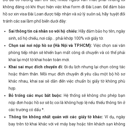
không đáng có khi thực hiện việc khai form đi Đài Loan. Để đảm bảo
hồ sơ xin visa Đài Loan được tiếp nhận và xử lý suôn sẻ, hãy tuyệt đối
tránh các sai lầm phổ biến dưới đây:
Sai thông tin cá nhân so với hộ chiếu:
Hãy đảm bảo họ tên, ngày
sinh, số hộ chiếu, nơi cấp… phải khớp 100% với giấy tờ.
Chọn sai nơi nộp hồ sơ (Hà Nội và TP.HCM):
Việc chọn sai văn
phòng tiếp nhận sẽ khiến bạn mất công di chuyển và có thể phải
khai lại một tờ khai hoàn toàn mới.
Khai sai mục đích chuyến đi:
Đi du lịch nhưng lại chọn công tác
hoặc thăm thân. Mỗi mục đích chuyến đi yêu cầu một bộ hồ sơ
khác nhau, khai sai sẽ dẫn đến việc chuẩn bị giấy tờ không phù
hợp.
Bỏ trống các mục bắt buộc:
Hệ thống sẽ không cho phép bạn
nộp đơn hoặc hồ sơ sẽ bị coi là không hợp lệ nếu thiếu thông tin ở
các trường có dấu *.
Thông tin không nhất quán với các giấy tờ khác:
Ví dụ, ngày
bay trên tờ khai khác với vé máy bay hoặc tên khách sạn không