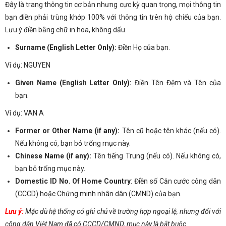
Đây là trang thông tin cơ bản nhưng cực kỳ quan trọng, mọi thông tin
bạn điền phải trùng khớp 100% với thông tin trên hộ chiếu của bạn.
Lưu ý điền bằng chữ in hoa, không dấu.
Surname (English Letter Only):
Điền Họ của bạn.
Ví dụ: NGUYEN
Given Name (English Letter Only):
Điền Tên Đệm và Tên của
bạn.
Ví dụ: VAN A
Former or Other Name (if any):
Tên cũ hoặc tên khác (nếu có).
Nếu không có, bạn bỏ trống mục này.
Chinese Name (if any):
Tên tiếng Trung (nếu có). Nếu không có,
bạn bỏ trống mục này.
Domestic ID No. Of Home Country
: Điền số Căn cước công dân
(CCCD) hoặc Chứng minh nhân dân (CMND) của bạn.
Lưu ý:
Mặc dù hệ thống có ghi chú về trường hợp ngoại lệ, nhưng đối với
công dân Việt Nam đã có CCCD/CMND, mục này là bắt buộc.