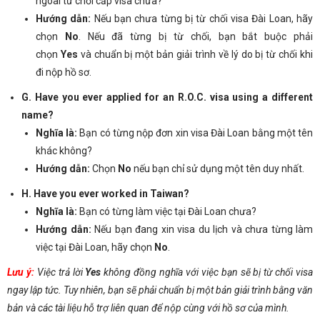
ngoài từ chối cấp visa chưa?
Hướng dẫn:
Nếu bạn chưa từng bị từ chối visa Đài Loan, hãy
chọn
No
. Nếu đã từng bị từ chối, bạn bắt buộc phải
chọn
Yes
và chuẩn bị một bản giải trình về lý do bị từ chối khi
đi nộp hồ sơ.
G. Have you ever applied for an R.O.C. visa using a different
name?
Nghĩa là:
Bạn có từng nộp đơn xin visa Đài Loan bằng một tên
khác không?
Hướng dẫn:
Chọn
No
nếu bạn chỉ sử dụng một tên duy nhất.
H. Have you ever worked in Taiwan?
Nghĩa là:
Bạn có từng làm việc tại Đài Loan chưa?
Hướng dẫn:
Nếu bạn đang xin visa du lịch và chưa từng làm
việc tại Đài Loan, hãy chọn
No
.
Lưu ý:
Việc trả lời
Yes
không đồng nghĩa với việc bạn sẽ bị từ chối visa
ngay lập tức. Tuy nhiên, bạn sẽ phải chuẩn bị một bản giải trình bằng văn
bản và các tài liệu hỗ trợ liên quan để nộp cùng với hồ sơ của mình.