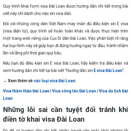
Quy trình khai form visa Đài Loan được hướng dẫn chi tiết trong bài
viết này chỉ dành cho việc xin visa dán.
Đối với những công dân Việt Nam may mắn đủ điều kiện xin E visa
(visa điện tử), quy trình sẽ hoàn toàn khác và được thực hiện trên
một trang web riêng của Cục Di dân Đài Loan. Việc phân biệt rõ ràng
hai loại hình này sẽ giúp bạn đi đúng hướng ngay từ đầu, tránh nhầm
lẫn và lãng phí thời gian quý báu.
Nếu bạn đủ điều kiện xin E visa Đài Loan, hãy kiểm tra điều kiện và
xem hướng dẫn chi tiết tại bài viết “Hướng dẫn xin
E visa Đài Loan
”.
→ Xem thêm về
các loại visa Đài Loan
:
Visa thăm thân Đài Loan
|
Visa công tác Đài Loan
|
Visa du lịch Đài
Loan
Những lỗi sai cần tuyệt đối tránh khi
điền tờ khai visa Đài Loan
Dù đã có hướng dẫn chi tiết, nhiều người vẫn mắc phải những lỗi