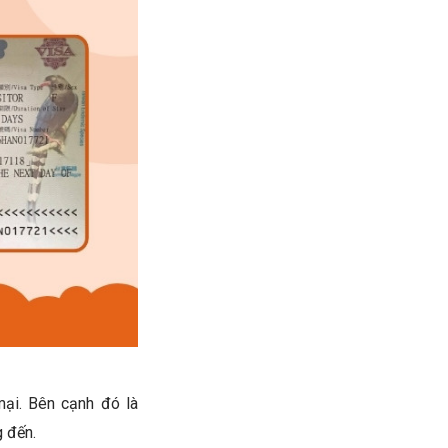
mại. Bên cạnh đó là
g đến.