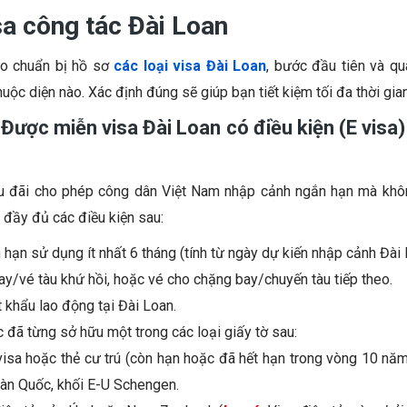
sa công tác Đài Loan
ào chuẩn bị hồ sơ
các loại visa Đài Loan
, bước đầu tiên và qu
huộc diện nào. Xác định đúng sẽ giúp bạn tiết kiệm tối đa thời gia
Được miễn visa Đài Loan có điều kiện (E visa
ưu đãi cho phép công dân Việt Nam nhập cảnh ngắn hạn mà khôn
 đầy đủ các điều kiện sau:
 hạn sử dụng ít nhất 6 tháng (tính từ ngày dự kiến nhập cảnh Đài 
y/vé tàu khứ hồi, hoặc vé cho chặng bay/chuyến tàu tiếp theo.
 khẩu lao động tại Đài Loan.
đã từng sở hữu một trong các loại giấy tờ sau:
isa hoặc thẻ cư trú (còn hạn hoặc đã hết hạn trong vòng 10 nă
Hàn Quốc, khối E-U Schengen.