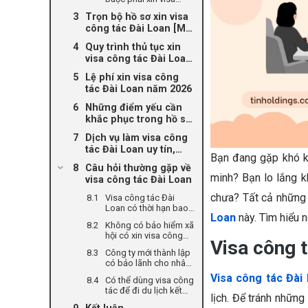
công tác dán tại Văn
Trọn bộ hồ sơ xin visa
phòng Đài Bắc (TECO)
công tác Đài Loan [Mới
nhất]
Quy trình thủ tục xin
visa công tác Đài Loan
đơn giản
Lệ phí xin visa công
tác Đài Loan năm 2026
Những điểm yếu cần
khắc phục trong hồ sơ
xin visa công tác Đài
Dịch vụ làm visa công
Loan
tác Đài Loan uy tín,
Bạn đang gặp khó k
nhanh chóng tại TIN
Câu hỏi thường gặp về
Holdings
minh? Bạn lo lắng 
visa công tác Đài Loan
chưa? Tất cả những 
Visa công tác Đài
Loan có thời hạn bao
Loan
này. Tìm hiểu 
lâu, được ở lại bao
Không có bảo hiểm xã
nhiêu ngày?
hội có xin visa công
Visa công t
tác Đài Loan được
Công ty mới thành lập
không?
có bảo lãnh cho nhân
viên đi công tác được
Visa công tác Đài
Có thể dùng visa công
không?
tác để đi du lịch kết
lịch. Để tránh những
hợp không?
Kết luận