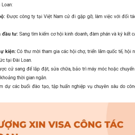
i Loan:
bộ:
Được công ty tại Việt Nam cử đi gặp gỡ, làm việc với đối tá
 đầu tư:
Sang tìm kiếm cơ hội kinh doanh, đàm phán và ký kết 
ự kiện:
Có thư mời tham gia các hội chợ, triển lãm quốc tế, hội 
c tại Đài Loan.
ợc cử sang để lắp đặt, sửa chữa, bảo trì máy móc hoặc chuyển
 khoảng thời gian ngắn.
 dự các buổi đào tạo, tập huấn nghiệp vụ chuyên sâu do công