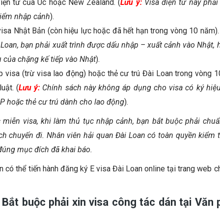
điện tử của Úc hoặc New Zealand. (
Lưu ý:
Visa điện tử này phải 
điểm nhập cảnh
).
isa Nhật Bản (còn hiệu lực hoặc đã hết hạn trong vòng 10 năm). 
Loan, bạn phải xuất trình được dấu nhập – xuất cảnh vào Nhật, 
 của chặng kế tiếp vào Nhật
).
 visa (trừ visa lao động) hoặc thẻ cư trú Đài Loan trong vòng 
uật. (
Lưu ý:
Chính sách này không áp dụng cho visa có ký hiệu 
, P hoặc thẻ cư trú dành cho lao động
).
miễn visa, khi làm thủ tục nhập cảnh, bạn bắt buộc phải chuẩn
 chuyến đi. Nhân viên hải quan Đài Loan có toàn quyền kiểm t
đúng mục đích đã khai báo.
n có thể tiến hành đăng ký E visa Đài Loan online tại trang web c
 Bắt buộc phải xin visa công tác dán tại Văn