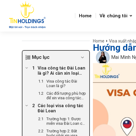
Home
Về chúng tôi
Home
Visa xuất nhậ
You are here:
Hướng dẫn 
Mục lục
Mai Minh N
Visa công tác Đài Loan
là gì? Ai cần xin loại
visa này?
Visa công tác Đài
Loan là gì?
Các đối tượng phù hợp
để xin visa công tác
Đài Loan
Các loại visa công tác
Đài Loan
Trường hợp 1: Được
miễn visa Đài Loan có
điều kiện (E visa) cho
Trường hợp 2: Bắt
mục đích công tác
buộc phải xin visa