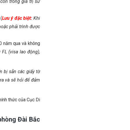
còn trong giá trị sử
(
Lưu ý đặc biệt:
Khi
hoặc phải trình được
10 năm qua và không
FL (visa lao động),
 bị sẵn các giấy tờ
ra và sẽ hỏi để đảm
hính thức của Cục Di
 phòng Đài Bắc