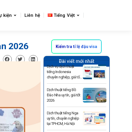
ự kiện
Liên hệ
Tiếng Việt
an 2026
Kiểm tra tỉ lệ đậu visa
Bài viết mới nhất
Dịch vụ dịch thuật
tiếng Indonesia
chuyên nghiệp, giá tốt
2026
Dịch thuật tiếng Bồ
Đào Nha uy tín, giá tốt
2026
Dịch thuật tiếng Nga
uy tín, chuyên nghiệp
tại TPHCM, Hà Nội