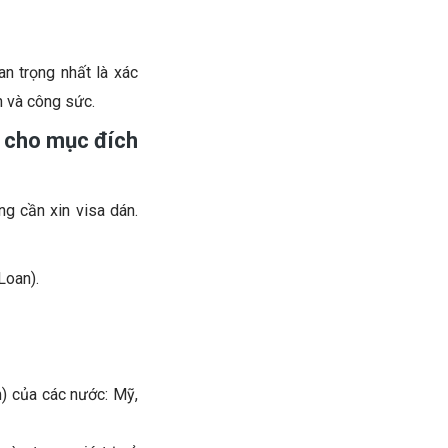
an trọng nhất là xác
n và công sức.
) cho mục đích
g cần xin visa dán.
Loan).
m) của các nước: Mỹ,