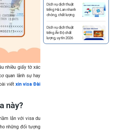
Dịch vụ dịch thuật
tiếng Hà Lan nhanh
chóng, chất lượng
Dịch vụ dịch thuật
tiếng Ấn Độ chất
lượng, uy tín 2026
u nhiều giấy tờ xác
cơ quan lãnh sự hay
bài viết
xin visa Đài
sa này?
nhầm lẫn với visa du
 cho những đối tượng