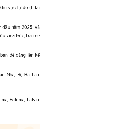
hu vực tự do đi lại
từ đầu năm 2025. Và
 hữu visa Đức, bạn sẽ
 bạn dễ dàng lên kế
ào Nha, Bỉ, Hà Lan,
ia, Estonia, Latvia,