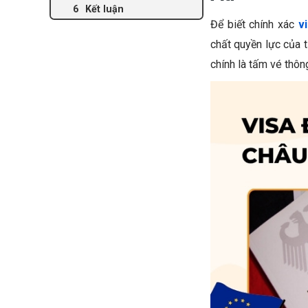
nước Schengen?
Kết luận
Để biết chính xác
v
chất quyền lực của 
chính là tấm vé thô