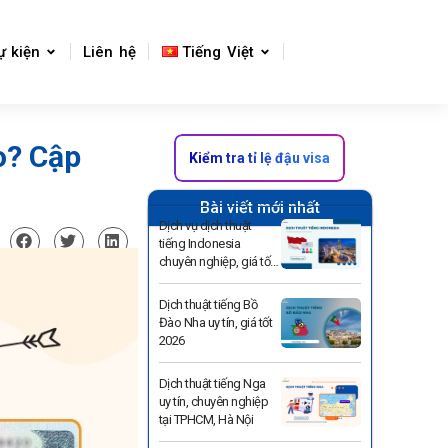
ự kiện
Liên hệ
Tiếng Việt
o? Cập
Kiểm tra tỉ lệ đậu visa
Bài viết mới nhất
Dịch vụ dịch thuật
tiếng Indonesia
chuyên nghiệp, giá tốt
2026
Dịch thuật tiếng Bồ
Đào Nha uy tín, giá tốt
2026
Dịch thuật tiếng Nga
uy tín, chuyên nghiệp
tại TPHCM, Hà Nội