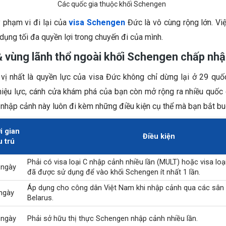
Các quốc gia thuộc khối Schengen
y phạm vi đi lại của
visa Schengen
Đức là vô cùng rộng lớn. Vi
 dụng tối đa quyền lợi trong chuyến đi của mình.
& vùng lãnh thổ ngoài khối Schengen chấp nhậ
 vị nhất là quyền lực của visa Đức không chỉ dừng lại ở 29 quốc
iệu lực, cánh cửa khám phá của bạn còn mở rộng ra nhiều quốc g
c nhập cảnh này luôn đi kèm những điều kiện cụ thể mà bạn bắt bu
i gian
Điều kiện
u trú
Phải có visa loại C nhập cảnh nhiều lần (MULT) hoặc visa loại
 ngày
đã được sử dụng để vào khối Schengen ít nhất 1 lần.
Áp dụng cho công dân Việt Nam khi nhập cảnh qua các sân 
ngày
Belarus.
 ngày
Phải sở hữu thị thực Schengen nhập cảnh nhiều lần.