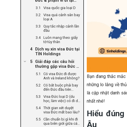
Đức & phạm vi đi lại
tương ứng
Visa quốc gia loại D
Visa quá cảnh sân bay
loại A
Quy tắc nhập cảnh lần
đầu
Luôn mang theo giấy
tờ tùy thân
Dịch vụ xin visa Đức tại
TIN Holdings
Giải đáp các câu hỏi
thường gặp visa Đức đi
được những nước nào
Có visa Đức đi được
Bạn đang thắc mắc 
Anh và Ireland không?
những lo lắng về thủ
Có bắt buộc phải bay
đến Đức đầu tiên
là cập nhật danh sá
không?
Visa Đức loại D (du
nhất nhé!
học, làm việc) có đi du
lịch được không?
Thời gian xét duyệt
Hiểu đúng
visa Đức mất bao lâu?
Cần chuẩn bị gì khi đi
Âu
qua biên giới giữa các