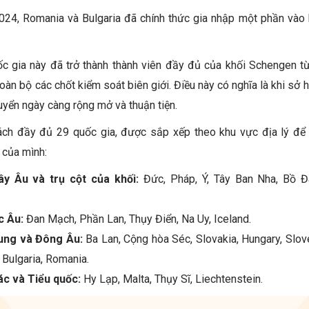
24, Romania và Bulgaria đã chính thức gia nhập một phần vào k
ốc gia này đã trở thành thành viên đầy đủ của khối Schengen 
toàn bộ các chốt kiểm soát biên giới. Điều này có nghĩa là khi sở
uyển ngày càng rộng mở và thuận tiện.
ách đầy đủ 29 quốc gia, được sắp xếp theo khu vực địa lý để
 của mình:
ây Âu và trụ cột của khối:
Đức, Pháp, Ý, Tây Ban Nha, Bồ Đ
c Âu:
Đan Mạch, Phần Lan, Thụy Điển, Na Uy, Iceland.
ung và Đông Âu:
Ba Lan, Cộng hòa Séc, Slovakia, Hungary, Sloven
, Bulgaria, Romania.
ác và Tiểu quốc:
Hy Lạp, Malta, Thụy Sĩ, Liechtenstein.