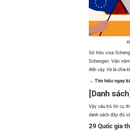
K
Sở hữu visa Scheng
Schengen. Việc nắm r
đến vậy. Và là chìa 
→
Tìm hiểu ngay bà
[Danh sách
Vậy câu trả lời cụ t
danh sách đầy đủ và 
29 Quốc gia t