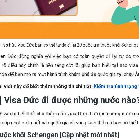
hi sở hữu visa Đức bạn có thể tự do đi lại 29 quốc gia thuộc khối Scheng
en Đức đồng nghĩa với việc bạn có toàn quyền đi lại tự do tr
õ điều này chính là nền tảng cốt lõi giúp bạn hiểu tại sao visa
khóa để bạn mở ra một hành trình khám phá đa quốc gia tại châu Â
i viết này để biết thêm thông tin chi tiết:
Kiểm tra tình trạng
] Visa Đức đi được những nước nào
hể và chi tiết nhất cho thắc mắc visa Đức đi được những nước nà
cập nhật mới nhất các quốc gia và vùng lãnh thổ mà bạn có thể t
huộc khối Schengen [Cập nhật mới nhất]