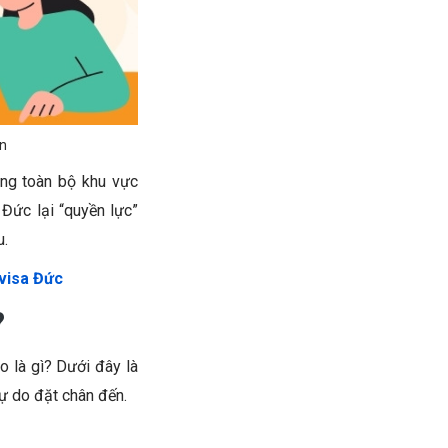
en
ong toàn bộ khu vực
 Đức lại “quyền lực”
u.
 visa Đức
?
o là gì? Dưới đây là
ự do đặt chân đến.