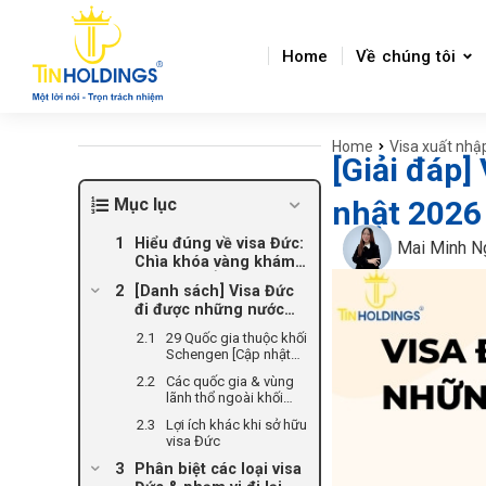
Home
Về chúng tôi
Home
Visa xuất nhậ
You are here:
[Giải đáp
Mục lục
nhật 2026
Hiểu đúng về visa Đức:
Mai Minh N
Chìa khóa vàng khám
phá Châu Âu
[Danh sách] Visa Đức
đi được những nước
nào?
29 Quốc gia thuộc khối
Schengen [Cập nhật
mới nhất]
Các quốc gia & vùng
lãnh thổ ngoài khối
Schengen chấp nhận
Lợi ích khác khi sở hữu
visa Đức
visa Đức
Phân biệt các loại visa