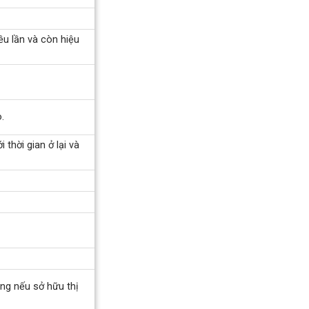
ều lần và còn hiệu
.
 thời gian ở lại và
àng nếu sở hữu thị